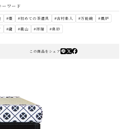
キーワード
碗
棗
初めての茶道具
吉村楽入
万能碗
風炉
夕
瀧
義山
祥瑞
帛紗
この商品をシェア