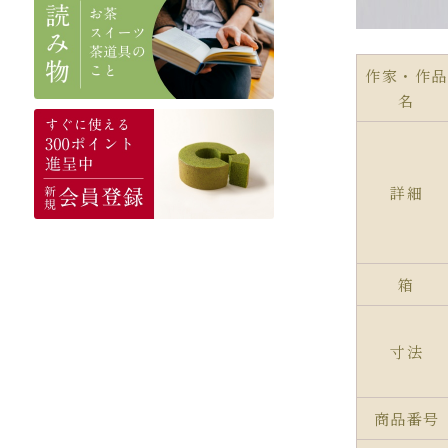
作家・作品
名
詳細
箱
寸法
商品番号