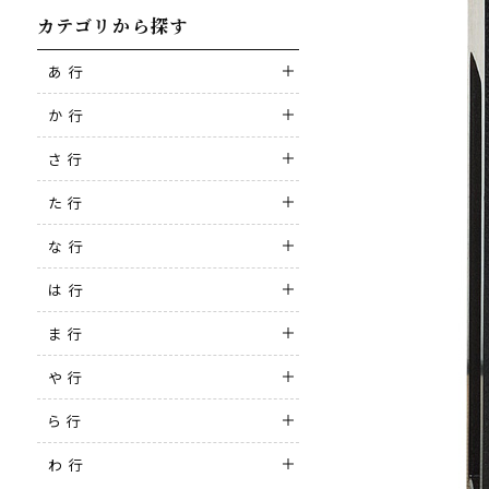
カテゴリから探す
あ 行
か 行
さ 行
た 行
な 行
は 行
ま 行
や 行
ら 行
わ 行