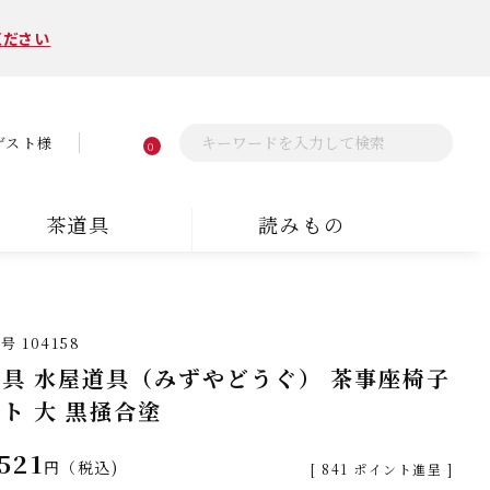
ください
ゲスト様
0
茶道具
読みもの
番号
104158
具 水屋道具（みずやどうぐ） 茶事座椅子
ト 大 黒掻合塗
521
税込
[
841
ポイント進呈 ]