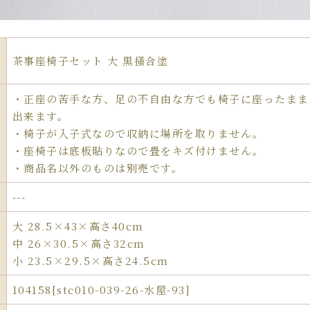
茶事座椅子セット 大 黒掻合塗
・正座の苦手な方、足の不自由な方でも椅子に座ったまま
出来ます。
・椅子が入子式なので収納に場所を取りません。
・座椅子は底板貼りなので畳をキズ付けません。
・商品名以外のものは別売です。
---
大 28.5×43×高さ40cm
中 26×30.5×高さ32cm
小 23.5×29.5×高さ24.5cm
104158[stc010-039-26-水屋-93]