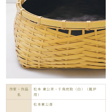
作家・作品
松本 東公斉・千鳥炭取（白）（風炉
名
用）
松本東公斎