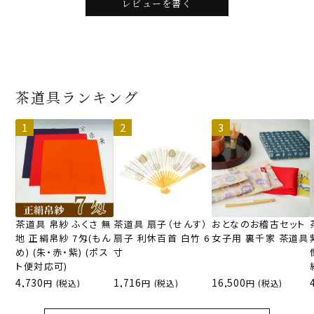
レビューを書く
茶道具ランキング
茶道具 帛紗 ふくさ 無
茶道具 扇子（せんす）
おとなのお稽古セット
地 正絹帛紗 7匁(もん
扇子 利休百首 白竹 6
女子用 裏千家 茶道具
め) (朱・赤・紫) (ポス
寸
ト便対応可)
4,730
1,716
16,500
(税込)
(税込)
(税込)