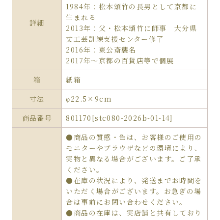
1984年：松本頌竹の長男として京都に
生まれる
詳細
2013年：父・松本頌竹に師事 大分県
丈工芸訓練支援センター修了
2016年：東公斎襲名
2017年～京都の百貨店等で個展
箱
紙箱
寸法
φ22.5×9cm
商品番号
801170[stc080-2026b-01-14]
●商品の質感・色は、お客様のご使用の
モニターやブラウザなどの環境により、
実物と異なる場合がございます。ご了承
ください。
●在庫の状況により、発送までお時間を
いただく場合がございます。お急ぎの場
合は事前にお問い合わせください。
●商品の在庫は、実店舗と共有しており