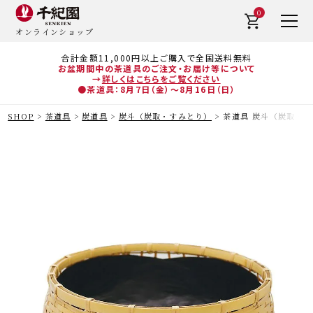
0
オンラインショップ
合計金額11,000円以上ご購入で全国送料無料
お盆期間中の茶道具のご注文・お届け等について
→
詳しくはこちらをご覧ください
●茶道具：8月7日（金）～8月16日（日）
SHOP
茶道具
炭道具
炭斗（炭取・すみとり）
茶道具 炭斗（炭取・す