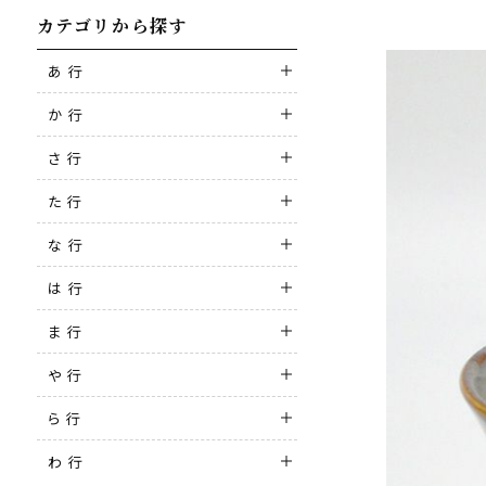
カテゴリから探す
あ 行
か 行
さ 行
た 行
な 行
は 行
ま 行
や 行
ら 行
わ 行