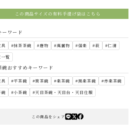
この商品サイズの有料手提げ袋はこちら
キーワード
道具
抹茶茶碗
唐物
高麗物
信楽
萩
仁清
家一覧
茶碗おすすめキーワード
道具
平茶碗
筒茶碗
楽茶碗
黒楽茶碗
赤楽茶碗
茶碗
小茶碗
天目茶碗・天目台・天目仕服
この商品をシェア