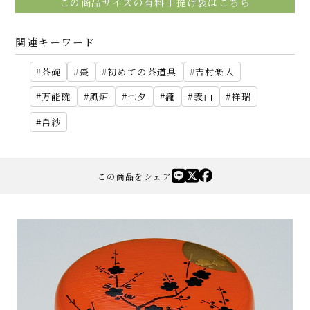
この商品サイズの有料手提げ袋はこちら
関連キーワード
茶碗
棗
初めての茶道具
吉村楽入
万能碗
風炉
七夕
瀧
義山
祥瑞
帛紗
この商品をシェア