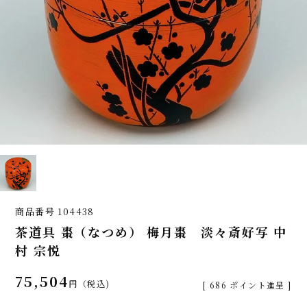
商品番号
104438
茶道具 棗（なつめ） 梅月棗 淡々斎好写 中
村 宗悦
75,504
税込
[
686
ポイント進呈 ]