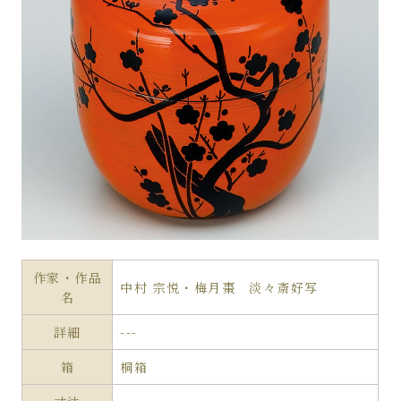
作家・作品
中村 宗悦・梅月棗 淡々斎好写
名
詳細
---
箱
桐箱