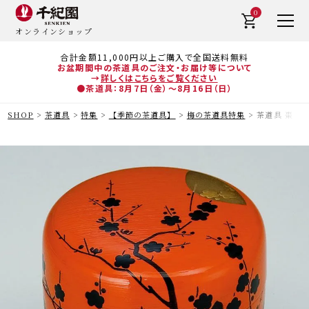
0
オンラインショップ
合計金額11,000円以上ご購入で全国送料無料
お盆期間中の茶道具のご注文・お届け等について
→
詳しくはこちらをご覧ください
●茶道具：8月7日（金）～8月16日（日）
SHOP
茶道具
特集
【季節の茶道具】
梅の茶道具特集
茶道具 棗（