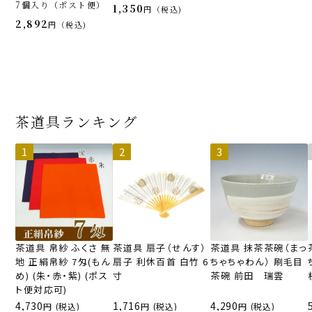
7個入り（ポスト便）
1,350
税込
2,892
税込
茶道具ランキング
茶道具 帛紗 ふくさ 無
茶道具 扇子（せんす）
茶道具 抹茶茶碗（まっ
地 正絹帛紗 7匁(もん
扇子 利休百首 白竹 6
ちゃちゃわん） 刷毛目
め) (朱・赤・紫) (ポス
寸
茶碗 前田 瑞雲
ト便対応可)
4,730
1,716
4,290
(税込)
(税込)
(税込)