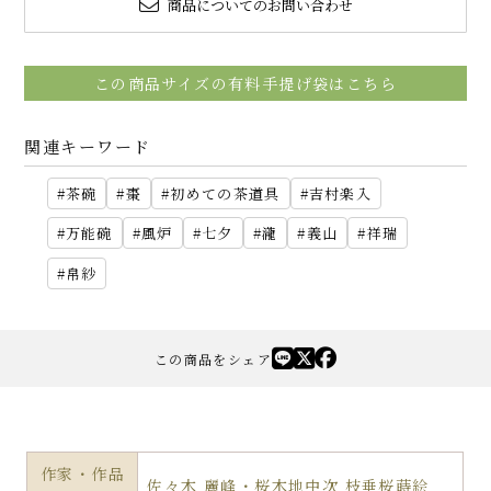
商品についてのお問い合わせ
この商品サイズの有料手提げ袋はこちら
関連キーワード
茶碗
棗
初めての茶道具
吉村楽入
万能碗
風炉
七夕
瀧
義山
祥瑞
帛紗
この商品をシェア
作家・作品
佐々木 麗峰・桜木地中次 枝垂桜蒔絵