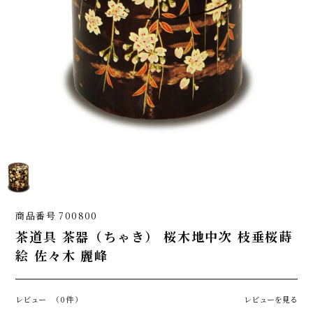
商品番号
700800
茶道具 茶器（ちゃき） 桜木地中次 枝垂桜蒔
絵 佐々木 麗峰
レビュー
（0件）
レビューを見る