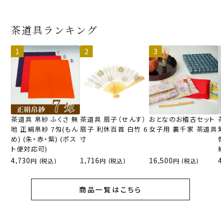
茶道具ランキング
茶道具 帛紗 ふくさ 無
茶道具 扇子（せんす）
おとなのお稽古セット
地 正絹帛紗 7匁(もん
扇子 利休百首 白竹 6
女子用 裏千家 茶道具
め) (朱・赤・紫) (ポス
寸
ト便対応可)
4,730
1,716
16,500
(税込)
(税込)
(税込)
商品一覧はこちら