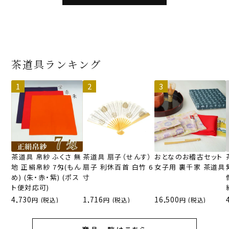
茶道具ランキング
茶道具 帛紗 ふくさ 無
茶道具 扇子（せんす）
おとなのお稽古セット
地 正絹帛紗 7匁(もん
扇子 利休百首 白竹 6
女子用 裏千家 茶道具
め) (朱・赤・紫) (ポス
寸
ト便対応可)
4,730
1,716
16,500
(税込)
(税込)
(税込)