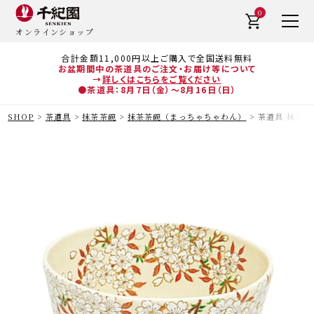
0
オンラインショップ
合計金額11,000円以上ご購入で全国送料無料
お盆期間中の茶道具のご注文・お届け等について
→
詳しくはこちらをご覧ください
●茶道具：8月7日（金）～8月16日（日）
SHOP
茶道具
抹茶茶碗
抹茶茶碗（まっちゃちゃわん）
茶道具 抹茶茶