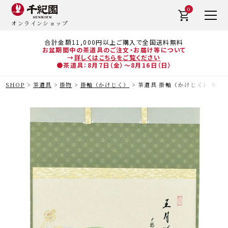
0
オンラインショップ
合計金額11,000円以上ご購入で全国送料無料
お盆期間中の茶道具のご注文・お届け等について
→
詳しくはこちらをご覧ください
●茶道具：8月7日（金）～8月16日（日）
SHOP
茶道具
掛物
掛軸（かけじく）
茶道具 掛軸（かけじく） 軸横