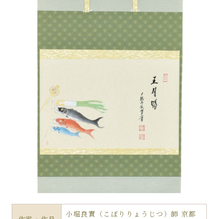
小堀良實（こぼりりょうじつ）師 京都