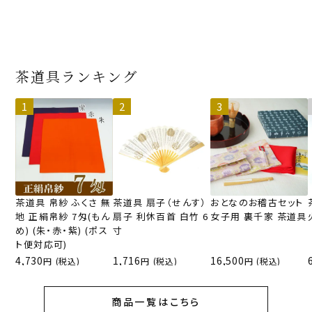
茶道具ランキング
茶道具 帛紗 ふくさ 無
茶道具 扇子（せんす）
おとなのお稽古セット
地 正絹帛紗 7匁(もん
扇子 利休百首 白竹 6
女子用 裏千家 茶道具
め) (朱・赤・紫) (ポス
寸
ト便対応可)
4,730
1,716
16,500
(税込)
(税込)
(税込)
商品一覧はこちら