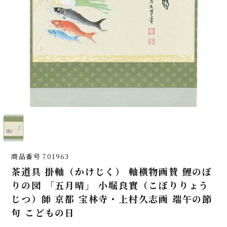
商品番号
701963
茶道具 掛軸（かけじく） 軸横物画賛 鯉のぼ
りの図 「五月晴」 小堀良實（こぼりりょう
じつ）師 京都 宝林寺・上村久志画 端午の節
句 こどもの日