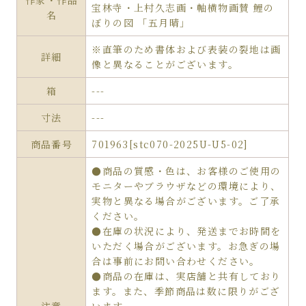
作家・作品
宝林寺・上村久志画・軸横物画賛 鯉の
名
ぼりの図 「五月晴」
※直筆のため書体および表装の裂地は画
詳細
像と異なることがございます。
箱
---
寸法
---
商品番号
701963[stc070-2025U-U5-02]
●商品の質感・色は、お客様のご使用の
モニターやブラウザなどの環境により、
実物と異なる場合がございます。ご了承
ください。
●在庫の状況により、発送までお時間を
いただく場合がございます。お急ぎの場
合は事前にお問い合わせください。
●商品の在庫は、実店舗と共有しており
ます。また、季節商品は数に限りがござ