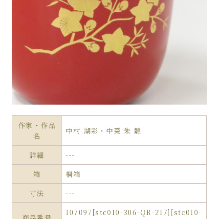
作家・作品
中村 湖彩・中棗 朱 雛
名
詳細
---
箱
桐箱
寸法
---
107097[stc010-306-QR-217][stc010-
商品番号