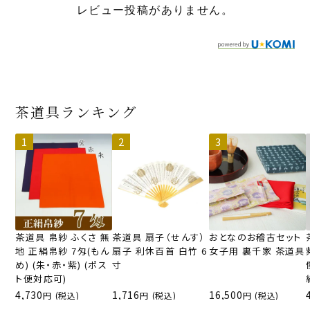
レビュー投稿がありません。
茶道具ランキング
茶道具 帛紗 ふくさ 無
茶道具 扇子（せんす）
おとなのお稽古セット
地 正絹帛紗 7匁(もん
扇子 利休百首 白竹 6
女子用 裏千家 茶道具
め) (朱・赤・紫) (ポス
寸
ト便対応可)
4,730
1,716
16,500
(税込)
(税込)
(税込)