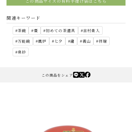
この商品サイズの有料手提げ袋はこちら
関連キーワード
茶碗
棗
初めての茶道具
吉村楽入
万能碗
風炉
七夕
瀧
義山
祥瑞
帛紗
この商品をシェア