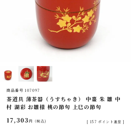
商品番号
107097
茶道具 薄茶器（うすちゃき） 中棗 朱 雛 中
村 湖彩 お雛様 桃の節句 上巳の節句
17,303
税込
[
157
ポイント進呈 ]