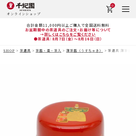
0
オンラインショップ
合計金額11,000円以上ご購入で全国送料無料
お盆期間中の茶道具のご注文・お届け等について
→
詳しくはこちらをご覧ください
●茶道具：8月7日（金）～8月16日（日）
SHOP
茶道具
茶器・棗・茶入
薄茶器（うすちゃき）
茶道具 薄茶器（