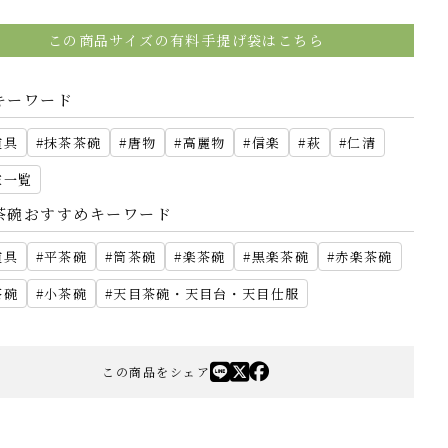
この商品サイズの有料手提げ袋はこちら
キーワード
道具
抹茶茶碗
唐物
高麗物
信楽
萩
仁清
家一覧
茶碗おすすめキーワード
道具
平茶碗
筒茶碗
楽茶碗
黒楽茶碗
赤楽茶碗
茶碗
小茶碗
天目茶碗・天目台・天目仕服
この商品をシェア