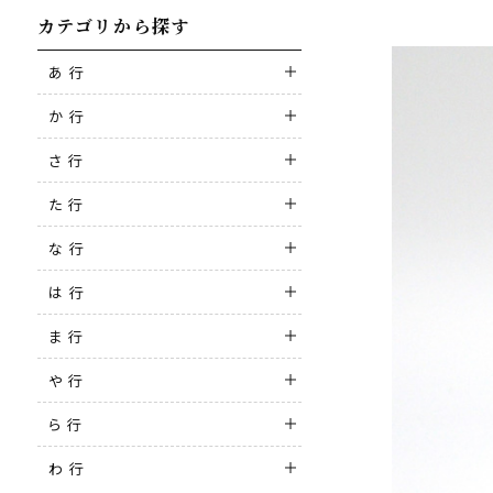
カテゴリから探す
あ 行
か 行
さ 行
た 行
な 行
は 行
ま 行
や 行
ら 行
わ 行