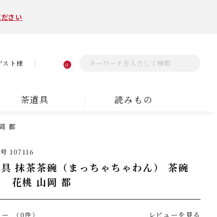
ください
ゲスト様
0
茶道具
読みもの
岡 都
番号
107116
具 抹茶茶碗（まっちゃちゃわん） 茶碗
 花桃 山岡 都
ュー
レビューを見る
（0件）