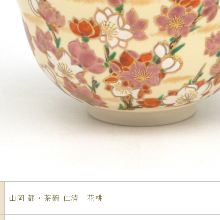
山岡 都・茶碗 仁清 花桃