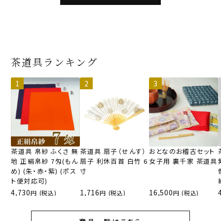
茶道具ランキング
茶道具 帛紗 ふくさ 無
茶道具 扇子（せんす）
おとなのお稽古セット
地 正絹帛紗 7匁(もん
扇子 利休百首 白竹 6
女子用 裏千家 茶道具
め) (朱・赤・紫) (ポス
寸
ト便対応可)
4,730
1,716
16,500
(税込)
(税込)
(税込)