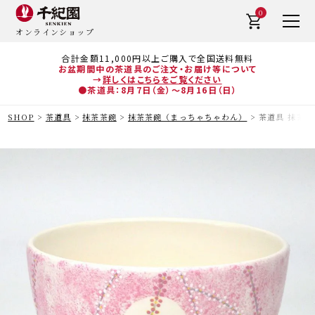
0
オンラインショップ
合計金額11,000円以上ご購入で全国送料無料
お盆期間中の茶道具のご注文・お届け等について
→
詳しくはこちらをご覧ください
●茶道具：8月7日（金）～8月16日（日）
SHOP
茶道具
抹茶茶碗
抹茶茶碗（まっちゃちゃわん）
茶道具 抹茶茶