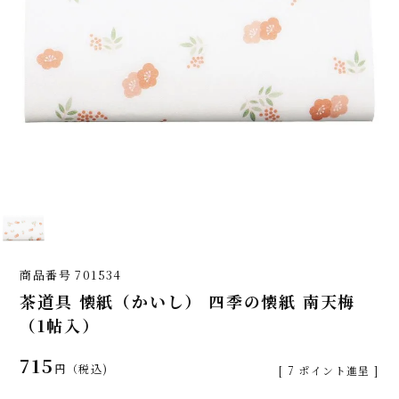
商品番号
701534
茶道具 懐紙（かいし） 四季の懐紙 南天梅
（1帖入）
715
税込
[
7
ポイント進呈 ]