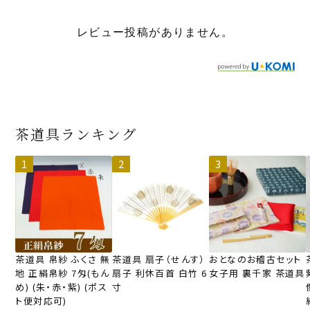
レビュー投稿がありません。
茶道具ランキング
茶道具 帛紗 ふくさ 無
茶道具 扇子（せんす）
おとなのお稽古セット
地 正絹帛紗 7匁(もん
扇子 利休百首 白竹 6
女子用 裏千家 茶道具
め) (朱・赤・紫) (ポス
寸
ト便対応可)