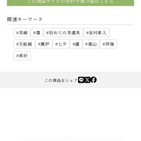
この商品サイズの有料手提げ袋はこちら
関連キーワード
茶碗
棗
初めての茶道具
吉村楽入
万能碗
風炉
七夕
瀧
義山
祥瑞
帛紗
この商品をシェア