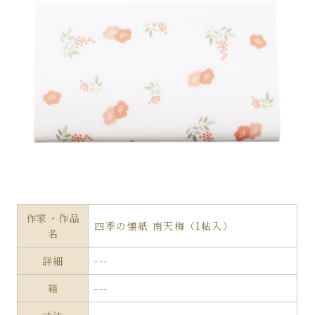
作家・作品
四季の懐紙 南天梅（1帖入）
名
詳細
---
箱
---