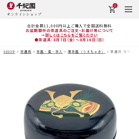
0
オンラインショップ
合計金額11,000円以上ご購入で全国送料無料
お盆期間中の茶道具のご注文・お届け等について
→
詳しくはこちらをご覧ください
●茶道具：8月7日（金）～8月16日（日）
SHOP
茶道具
茶器・棗・茶入
薄茶器（うすちゃき）
茶道具 薄茶器（