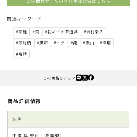
この商品サイズの有料手提げ袋はこちら
関連キーワード
茶碗
棗
初めての茶道具
吉村楽入
万能碗
風炉
七夕
瀧
義山
祥瑞
帛紗
この商品をシェア
商品詳細情報
名称
中棗 黒 兜絵 （樹脂製）