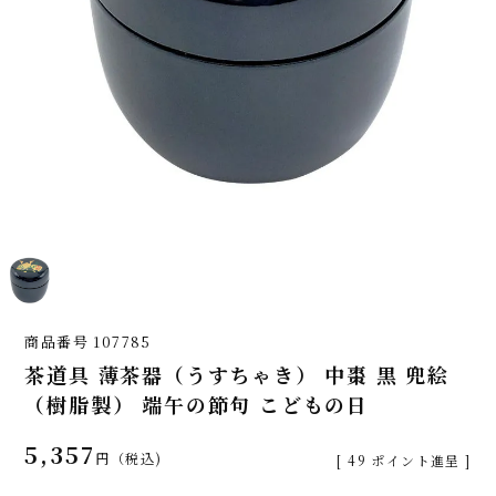
商品番号
107785
茶道具 薄茶器（うすちゃき） 中棗 黒 兜絵
（樹脂製） 端午の節句 こどもの日
5,357
税込
[
49
ポイント進呈 ]