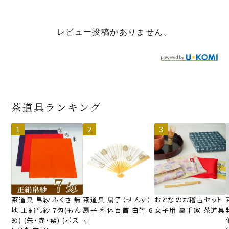
レビュー投稿がありません。
茶道具ランキング
茶道具 帛紗 ふくさ 無
茶道具 扇子（せんす）
おとなのお稽古セット
地 正絹帛紗 7匁(もん
扇子 利休百首 白竹 6
女子用 裏千家 茶道具
め) (朱・赤・紫) (ポス
寸