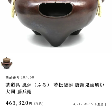
商品番号
107060
茶道具 風炉（ふろ） 若松釜添 唐銅鬼面風炉
大國 藤兵衛
463,320
税込
[
4,212
ポイント進呈 ]