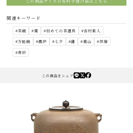
この商品サイズの有料手提げ袋はこちら
関連キーワード
茶碗
棗
初めての茶道具
吉村楽入
万能碗
風炉
七夕
瀧
義山
祥瑞
帛紗
この商品をシェア