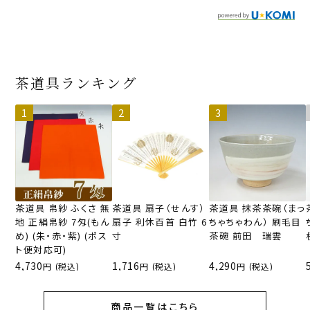
茶道具ランキング
茶道具 帛紗 ふくさ 無
茶道具 扇子（せんす）
茶道具 抹茶茶碗（まっ
地 正絹帛紗 7匁(もん
扇子 利休百首 白竹 6
ちゃちゃわん） 刷毛目
め) (朱・赤・紫) (ポス
寸
茶碗 前田 瑞雲
ト便対応可)
4,730
1,716
4,290
(税込)
(税込)
(税込)
商品一覧はこちら