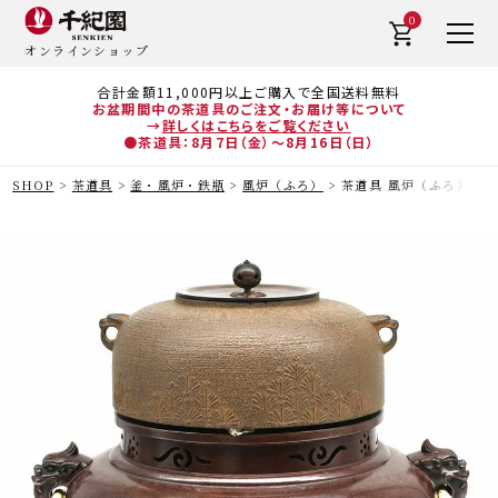
0
オンラインショップ
合計金額11,000円以上ご購入で全国送料無料
お盆期間中の茶道具のご注文・お届け等について
→
詳しくはこちらをご覧ください
●茶道具：8月7日（金）～8月16日（日）
SHOP
茶道具
釜・風炉・鉄瓶
風炉（ふろ）
茶道具 風炉（ふろ） 若