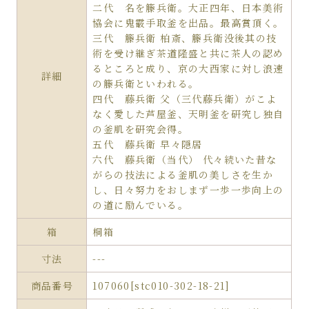
二代 名を籐兵衛。大正四年、日本美術
協会に鬼霰手取釜を出品。最高賞頂く。
三代 籐兵衛 柏斎、籐兵衛没後其の技
術を受け継ぎ茶道隆盛と共に茶人の認め
るところと成り、京の大西家に対し浪速
詳細
の籐兵衛といわれる。
四代 藤兵衛 父（三代藤兵衛）がこよ
なく愛した芦屋釜、天明釜を研究し独自
の釜肌を研究会得。
五代 藤兵衛 早々隠居
六代 藤兵衛（当代） 代々続いた昔な
がらの技法による釜肌の美しさを生か
し、日々努力をおしまず一歩一歩向上の
の道に励んでいる。
箱
桐箱
寸法
---
商品番号
107060[stc010-302-18-21]