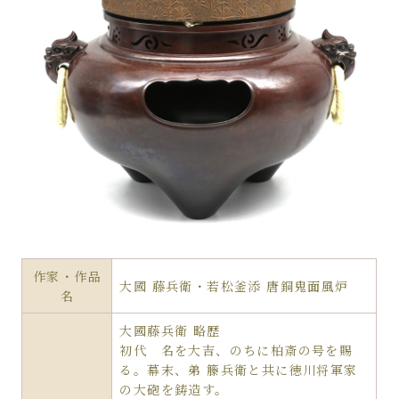
作家・作品
大國 藤兵衛・若松釜添 唐銅鬼面風炉
名
大國藤兵衛 略歴
初代 名を大吉、のちに柏斎の号を賜
る。幕末、弟 籐兵衛と共に徳川将軍家
の大砲を鋳造す。