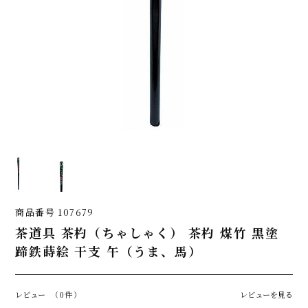
商品番号
107679
茶道具 茶杓（ちゃしゃく） 茶杓 煤竹 黒塗
蹄鉄蒔絵 干支 午（うま、馬）
レビュー
（0件）
レビューを見る