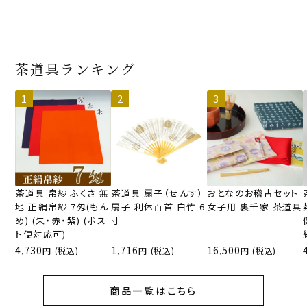
茶道具ランキング
茶道具 帛紗 ふくさ 無
茶道具 扇子（せんす）
おとなのお稽古セット
地 正絹帛紗 7匁(もん
扇子 利休百首 白竹 6
女子用 裏千家 茶道具
め) (朱・赤・紫) (ポス
寸
ト便対応可)
4,730
1,716
16,500
(税込)
(税込)
(税込)
商品一覧はこちら