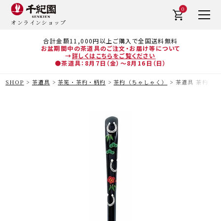
0
オンラインショップ
合計金額11,000円以上ご購入で全国送料無料
お盆期間中の茶道具のご注文・お届け等について
→
詳しくはこちらをご覧ください
●茶道具：8月7日（金）～8月16日（日）
SHOP
茶道具
茶筅・茶杓・柄杓
茶杓（ちゃしゃく）
茶道具 茶杓（ち