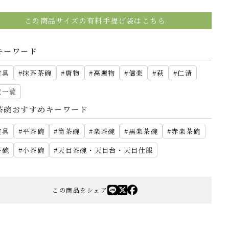
この商品サイズの有料手提げ袋はこちら
キーワード
道具
抹茶茶碗
唐物
高麗物
信楽
萩
仁清
家一覧
茶碗おすすめキーワード
道具
平茶碗
筒茶碗
楽茶碗
黒楽茶碗
赤楽茶碗
茶碗
小茶碗
天目茶碗・天目台・天目仕服
この商品をシェア