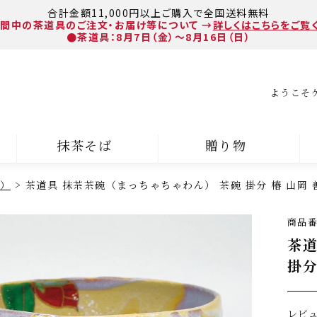
合計金額11,000円以上ご購入で全国送料無料
間中の茶道具のご注文・お届け等について
→
詳しくはこちらをご覧
●茶道具：8月7日（金）～8月16日（日）
ようこそ
抹茶そば
贈り物
）
茶道具 抹茶茶碗（まっちゃちゃわん） 茶碗 掛分 椿 山岡 
商品
茶道
掛分
レビ