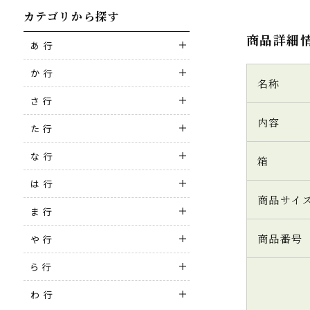
カテゴリから探す
商品詳細
あ 行
か 行
名称
さ 行
内容
た 行
な 行
箱
は 行
商品サイ
ま 行
商品番号
や 行
ら 行
わ 行