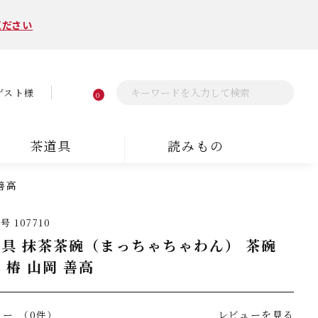
ください
ゲスト様
0
茶道具
読みもの
善高
番号
107710
具 抹茶茶碗（まっちゃちゃわん） 茶碗
 椿 山岡 善高
ュー
レビューを見る
（0件）