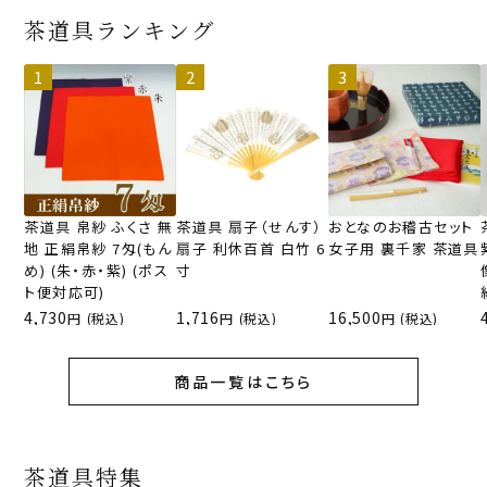
茶道具ランキング
茶道具 帛紗 ふくさ 無
茶道具 扇子（せんす）
おとなのお稽古セット
地 正絹帛紗 7匁(もん
扇子 利休百首 白竹 6
女子用 裏千家 茶道具
め) (朱・赤・紫) (ポス
寸
ト便対応可)
4,730
1,716
16,500
(税込)
(税込)
(税込)
商品一覧はこちら
茶道具特集