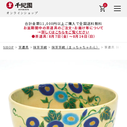
0
オンラインショップ
合計金額11,000円以上ご購入で全国送料無料
お盆期間中の茶道具のご注文・お届け等について
→
詳しくはこちらをご覧ください
●茶道具：8月7日（金）～8月16日（日）
SHOP
茶道具
抹茶茶碗
抹茶茶碗（まっちゃちゃわん）
茶道具 抹茶茶