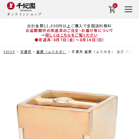
0
オンラインショップ
合計金額11,000円以上ご購入で全国送料無料
お盆期間中の茶道具のご注文・お届け等について
→
詳しくはこちらをご覧ください
●茶道具：8月7日（金）～8月16日（日）
SHOP
茶道具
蓋置（ふたおき）
茶道具 蓋置（ふたおき） 蓋置 釣瓶 初