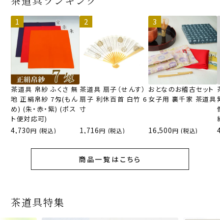
茶道具ランキング
茶道具 帛紗 ふくさ 無
茶道具 扇子（せんす）
おとなのお稽古セット
地 正絹帛紗 7匁(もん
扇子 利休百首 白竹 6
女子用 裏千家 茶道具
め) (朱・赤・紫) (ポス
寸
ト便対応可)
4,730
1,716
16,500
(税込)
(税込)
(税込)
商品一覧はこちら
茶道具特集