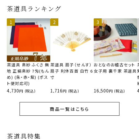
茶道具ランキング
茶道具 帛紗 ふくさ 無
茶道具 扇子（せんす）
おとなのお稽古セット
地 正絹帛紗 7匁(もん
扇子 利休百首 白竹 6
女子用 裏千家 茶道具
め) (朱・赤・紫) (ポス
寸
ト便対応可)
4,730
1,716
16,500
(税込)
(税込)
(税込)
商品一覧はこちら
茶道具特集