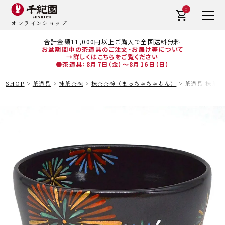
0
オンラインショップ
合計金額11,000円以上ご購入で全国送料無料
お盆期間中の茶道具のご注文・お届け等について
→
詳しくはこちらをご覧ください
●茶道具：8月7日（金）～8月16日（日）
SHOP
茶道具
抹茶茶碗
抹茶茶碗（まっちゃちゃわん）
茶道具 抹茶茶