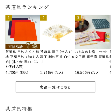
茶道具ランキング
茶道具 帛紗 ふくさ 無
茶道具 扇子（せんす）
おとなのお稽古セット
地 正絹帛紗 7匁(もん
扇子 利休百首 白竹 6
女子用 裏千家 茶道具
め) (朱・赤・紫) (ポス
寸
ト便対応可)
4,730
1,716
16,500
(税込)
(税込)
(税込)
商品一覧はこちら
茶道具特集