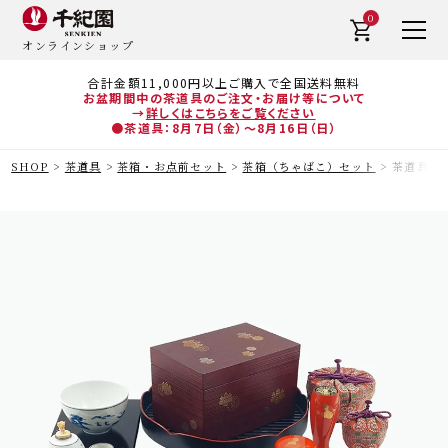
0
オンラインショップ
合計金額11,000円以上ご購入で全国送料無料
お盆期間中の茶道具のご注文・お届け等について
→
詳しくはこちらをご覧ください
●茶道具：8月7日（金）～8月16日（日）
SHOP
茶道具
茶箱・お点前セット
茶箱（ちゃばこ）セット
茶道具 