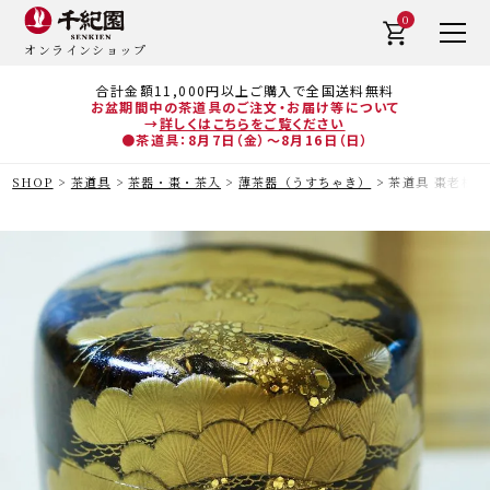
0
オンラインショップ
合計金額11,000円以上ご購入で全国送料無料
お盆期間中の茶道具のご注文・お届け等について
→
詳しくはこちらをご覧ください
●茶道具：8月7日（金）～8月16日（日）
SHOP
茶道具
茶器・棗・茶入
薄茶器（うすちゃき）
茶道具 棗老松図蒔