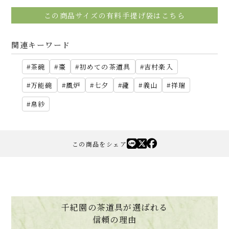
この商品サイズの有料手提げ袋はこちら
関連キーワード
茶碗
棗
初めての茶道具
吉村楽入
万能碗
風炉
七夕
瀧
義山
祥瑞
帛紗
この商品をシェア
千紀園の茶道具が選ばれる
信頼の理由