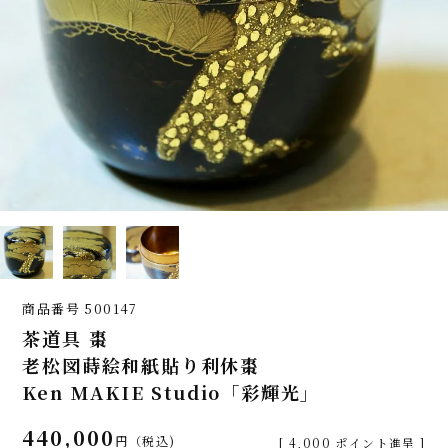
商品番号
500147
茶道具 棗
老松図蒔絵和紙貼り利休棗
Ken MAKIE Studio「彩輝光」
440,000
税込
[
4,000
ポイント進呈 ]