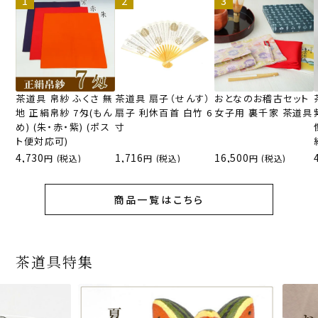
茶道具 帛紗 ふくさ 無
茶道具 扇子（せんす）
おとなのお稽古セット
地 正絹帛紗 7匁(もん
扇子 利休百首 白竹 6
女子用 裏千家 茶道具
め) (朱・赤・紫) (ポス
寸
ト便対応可)
4,730
1,716
16,500
(税込)
(税込)
(税込)
商品一覧はこちら
茶道具特集