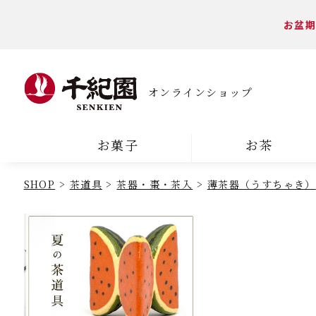
お盆期
オンラインショップ
お菓子
お茶
SHOP
茶道具
茶器・棗・茶入
薄茶器（うすちゃき）