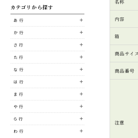
名称
カテゴリから探す
内容
あ 行
か 行
箱
さ 行
商品サイ
た 行
な 行
商品番号
は 行
ま 行
や 行
ら 行
注意
わ 行