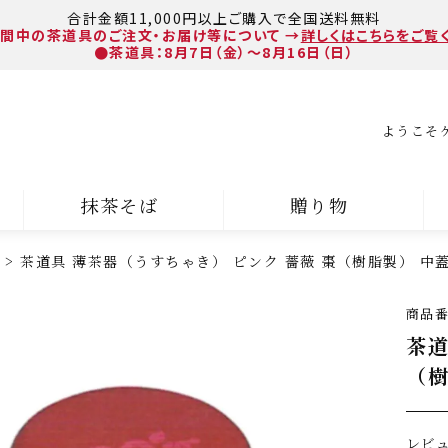
合計金額11,000円以上ご購入で全国送料無料
間中の茶道具のご注文・お届け等について
→
詳しくはこちらをご覧
●茶道具：8月7日（金）～8月16日（日）
ようこそ
抹茶そば
贈り物
茶道具 薄茶器（うすちゃき） ピンク 薔薇 棗（樹脂製） 中
商品
茶道
（樹
レビ