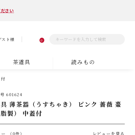
ください
ゲスト様
0
茶道具
読みもの
蓋付
番号
601624
具 薄茶器（うすちゃき） ピンク 薔薇 棗
脂製） 中蓋付
ュー
レビューを見る
（0件）