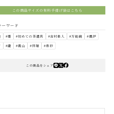
この商品サイズの有料手提げ袋はこちら
キーワード
碗
棗
初めての茶道具
吉村楽入
万能碗
風炉
夕
瀧
義山
祥瑞
帛紗
この商品をシェア