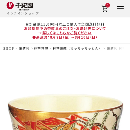
0
オンラインショップ
合計金額11,000円以上ご購入で全国送料無料
お盆期間中の茶道具のご注文・お届け等について
→
詳しくはこちらをご覧ください
●茶道具：8月7日（金）～8月16日（日）
SHOP
茶道具
抹茶茶碗
抹茶茶碗（まっちゃちゃわん）
茶道具 抹茶茶