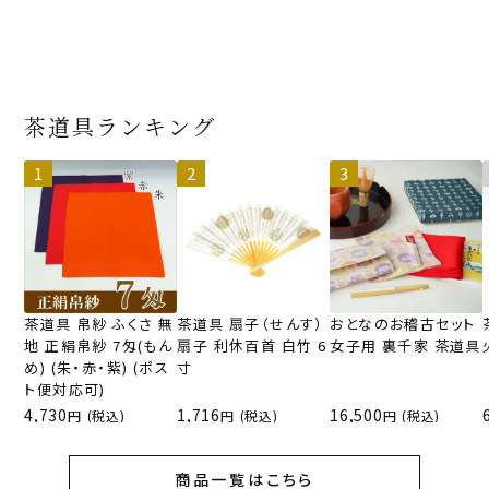
茶道具ランキング
茶道具 帛紗 ふくさ 無
茶道具 扇子（せんす）
おとなのお稽古セット
地 正絹帛紗 7匁(もん
扇子 利休百首 白竹 6
女子用 裏千家 茶道具
め) (朱・赤・紫) (ポス
寸
ト便対応可)
4,730
1,716
16,500
(税込)
(税込)
(税込)
商品一覧はこちら