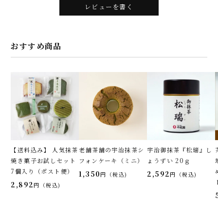
レビューを書く
おすすめ商品
【送料込み】 人気抹茶
老舗茶舗の宇治抹茶シ
宇治御抹茶『松瑞』し
焼き菓子お試しセット
フォンケーキ（ミニ）
ょうずい 20ｇ
7個入り（ポスト便）
1,350
2,592
税込
税込
2,892
税込