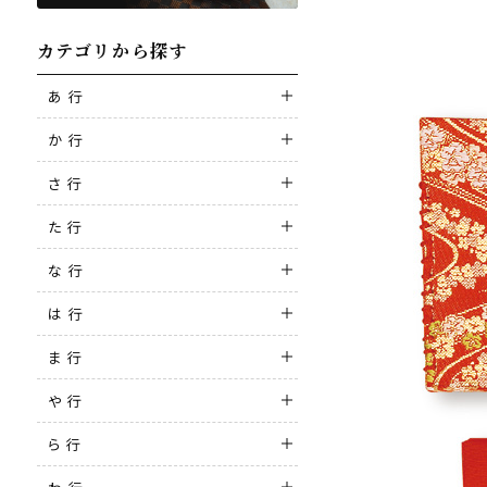
カテゴリから探す
あ 行
か 行
さ 行
た 行
な 行
は 行
ま 行
や 行
ら 行