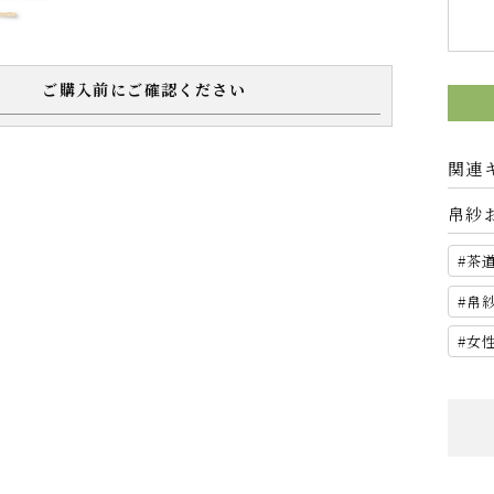
ご購入前にご確認ください
関連
帛紗
茶
帛
女