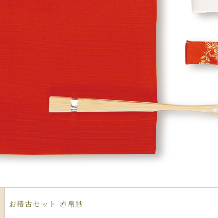
お稽古セット 赤帛紗