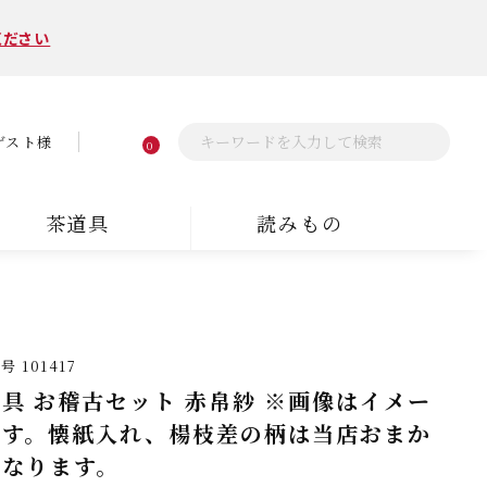
ください
ゲスト様
0
茶道具
読みもの
番号
101417
具 お稽古セット 赤帛紗 ※画像はイメー
です。懐紙入れ、楊枝差の柄は当店おまか
になります。