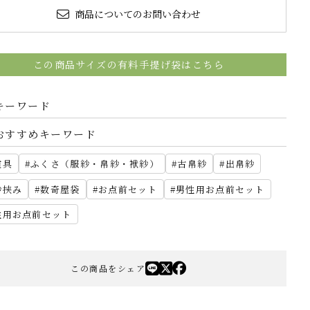
商品についてのお問い合わせ
この商品サイズの有料手提げ袋はこちら
キーワード
おすすめキーワード
道具
ふくさ（服紗・帛紗・袱紗）
古帛紗
出帛紗
紗挟み
数奇屋袋
お点前セット
男性用お点前セット
性用お点前セット
この商品をシェア