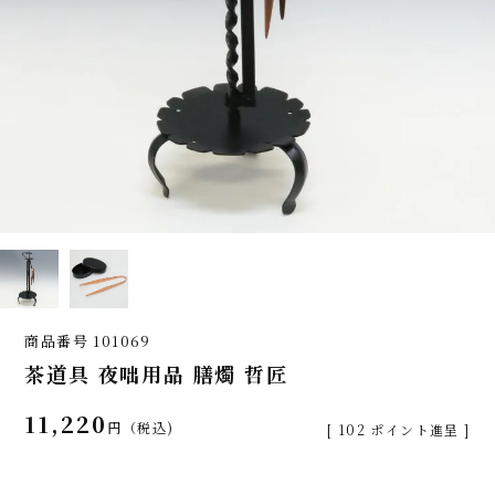
商品番号
101069
茶道具 夜咄用品 膳燭 哲匠
11,220
税込
[
102
ポイント進呈 ]