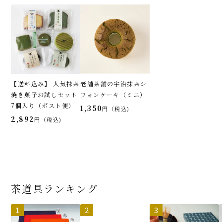
【送料込み】 人気抹茶
老舗茶舗の宇治抹茶シ
焼き菓子お試しセット
フォンケーキ（ミニ）
7個入り（ポスト便）
1,350
税込
2,892
税込
茶道具ランキング