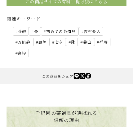
この商品サイズの有料手提げ袋はこちら
関連キーワード
茶碗
棗
初めての茶道具
吉村楽入
万能碗
風炉
七夕
瀧
義山
祥瑞
帛紗
この商品をシェア
千紀園の茶道具が選ばれる
信頼の理由