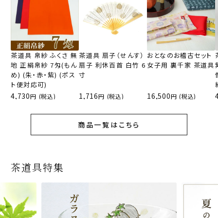
茶道具 帛紗 ふくさ 無
茶道具 扇子（せんす）
おとなのお稽古セット
地 正絹帛紗 7匁(もん
扇子 利休百首 白竹 6
女子用 裏千家 茶道具
め) (朱・赤・紫) (ポス
寸
ト便対応可)
4,730
1,716
16,500
(税込)
(税込)
(税込)
商品一覧はこちら
茶道具特集