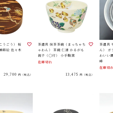
こうごう） 桜
茶道具 抹茶茶碗（まっちゃち
茶道具
蝉蒔絵 佐々木
ゃわん） 茶碗 仁清 かるがも
ん） ガ
親子（◯付） 小手鞠窯
わいい風
峰
在庫切れ
在庫切
29,700
13,475
税込
税込