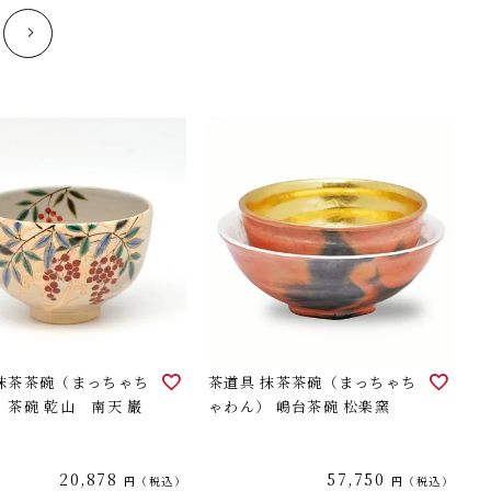
 抹茶茶碗（まっちゃち
茶道具 抹茶茶碗（まっちゃち
 茶碗 乾山 南天 巌
ゃわん） 嶋台茶碗 松楽窯
20,878
57,750
税込
税込