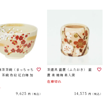
 抹茶茶碗（まっちゃち
茶道具 蓋置（ふたおき） 蓋
 茶碗 色絵 紅白梅 加
置 楽 槍梅 楽入窯
在庫切れ
れ
9,625
14,575
税込
税込