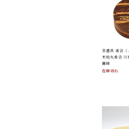
茶道具 香合（
木地丸香合 川
麗峰
在庫切れ