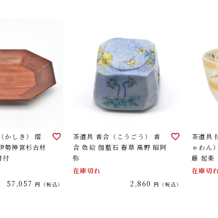
（かしき） 摺
茶道具 香合（こうごう） 香
茶道具
 伊勢神宮杉古材
合 色絵 伽藍石 春草 高野 昭阿
ゃわん）
書付
弥
藤 起楽
在庫切れ
在庫切
57,057
2,860
税込
税込