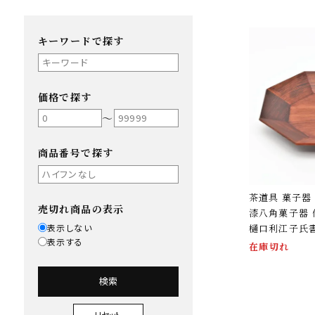
キーワードで探す
価格で探す
〜
商品番号で探す
茶道具 菓子器
売切れ商品の表示
漆八角菓子器
表示しない
樋口利江子氏
表示する
在庫切れ
検索
リセット