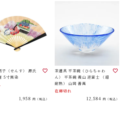
扇子（せんす） 源氏
茶道具 平茶碗（ひらちゃわ
壺 5寸黒染
ん） 平茶碗 義山 逆富士 （超
耐熱） 山岡 善高
れ
在庫切れ
1,958
12,584
税込
税込