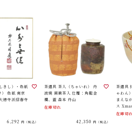
（しきし）・色紙
茶道具 茶入（ちゃいれ） 丹
茶道具
） 色紙 南京
波焼 肩衝茶入 仕覆：角龍金
ゃわん）
 大徳寺派招春寺
襴、蓋 森本 丹山
まえなが
ス Xma
在庫切れ
在庫切
6,292
42,350
税込
税込