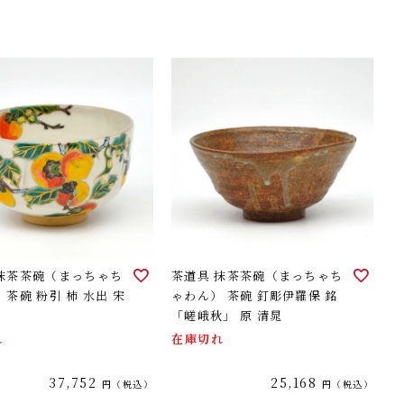
 抹茶茶碗（まっちゃち
茶道具 抹茶茶碗（まっちゃち
 茶碗 粉引 柿 水出 宋
ゃわん） 茶碗 釘彫伊羅保 銘
「嵯峨秋」 原 清晁
れ
在庫切れ
37,752
25,168
税込
税込