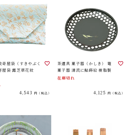
 数奇屋袋（すきやぶく
茶道具 菓子器（かしき） 篭
寄屋袋 露芝草花紋
菓子器 清流に鮎蒔絵 樹脂製
）
在庫切れ
れ
4,543
4,125
税込
税込