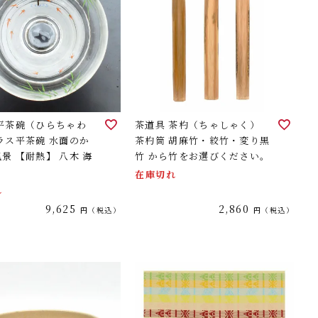
 平茶碗（ひらちゃわ
茶道具 茶杓（ちゃしゃく）
ラス平茶碗 水面のか
茶杓筒 胡麻竹・絞竹・変り黒
景 【耐熱】 八木 海
竹 から竹をお選びください。
在庫切れ
れ
9,625
2,860
税込
税込