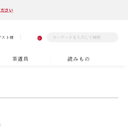
ください
ゲスト様
0
茶道具
読みもの
示