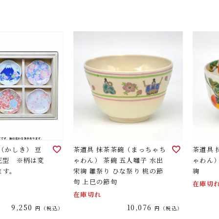
（かしき） 豆
茶道具 抹茶茶碗（まっちゃち
茶道具
花型 ※柄は変
ゃわん） 茶碗 五人囃子 水出
ゃわん）
ます。
宋絢 雛祭り ひな祭り 桃の節
絢
句 上巳の節句
在庫切
在庫切れ
9,250
10,076
税込
税込