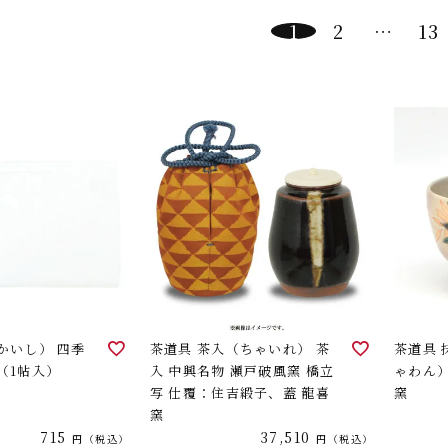
1
2
…
13
かいし） 四季
茶道具 茶入（ちゃいれ） 茶
茶道具
（1帖入）
入 中興名物 瀬戸破風窯 橋立
ゃわん）
写 仕覆：住吉緞子、蓋 龍喜
窯
窯
715
37,510
税込
税込