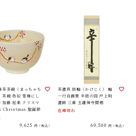
 抹茶茶碗（まっちゃち
茶道具 掛軸（かけじく） 軸
 茶碗 色絵 雪梅にし
一行自画賛 辛抱の図 戸上明
 加藤 起楽 クリスマ
道師 三重 玉瀧禅寺閑栖
s Christmas 聖誕節
在庫切れ
れ
9,625
60,500
税込
税込