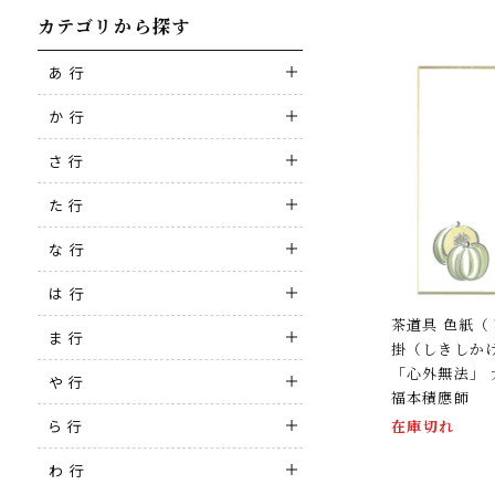
カテゴリから探す
あ 行
か 行
さ 行
た 行
な 行
は 行
茶道具 色紙
ま 行
掛（しきしかけ
「心外無法」
や 行
福本積應師
在庫切れ
ら 行
わ 行