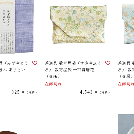
道具（みずやどう
茶道具 数奇屋袋（すきやぶく
茶道具
きん あじさい
ろ） 数寄屋袋 一重蔓唐花
ろ） 数
（交織）
（交織
在庫切れ
在庫切
825
4,543
税込
税込