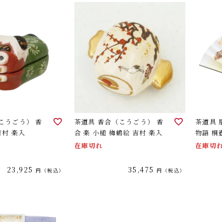
こうごう） 香
茶道具 香合（こうごう） 香
茶道具 
吉村 楽入
合 楽 小槌 梅鶴絵 吉村 楽入
物語 桐
在庫切れ
在庫切
23,925
35,475
税込
税込