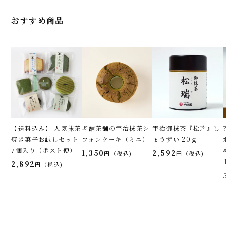
おすすめ商品
【送料込み】 人気抹茶
老舗茶舗の宇治抹茶シ
宇治御抹茶『松瑞』し
焼き菓子お試しセット
フォンケーキ（ミニ）
ょうずい 20ｇ
7個入り（ポスト便）
1,350
2,592
税込
税込
2,892
税込