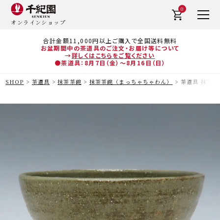
0
オンラインショップ
合計金額11,000円以上ご購入で全国送料無料
お盆期間中の茶道具のご注文・お届け等について
→
詳しくはこちらをご覧ください
●茶道具：8月7日（金）～8月16日（日）
SHOP
茶道具
抹茶茶碗
抹茶茶碗（まっちゃちゃわん）
茶道具 抹茶茶