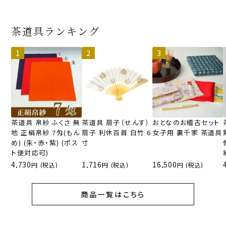
茶道具ランキング
茶道具 帛紗 ふくさ 無
茶道具 扇子（せんす）
おとなのお稽古セット
地 正絹帛紗 7匁(もん
扇子 利休百首 白竹 6
女子用 裏千家 茶道具
め) (朱・赤・紫) (ポス
寸
ト便対応可)
4,730
1,716
16,500
(税込)
(税込)
(税込)
商品一覧はこちら