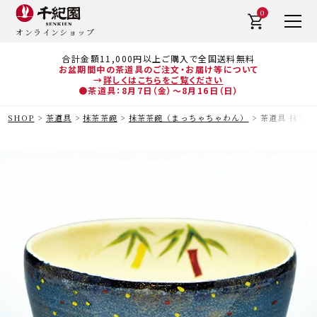
0
オンラインショップ
合計金額11,000円以上ご購入で全国送料無料
お盆期間中の茶道具のご注文・お届け等について
→
詳しくはこちらをご覧ください
●茶道具：8月7日（金）～8月16日（日）
SHOP
茶道具
抹茶茶碗
抹茶茶碗（まっちゃちゃわん）
茶道具 抹茶茶