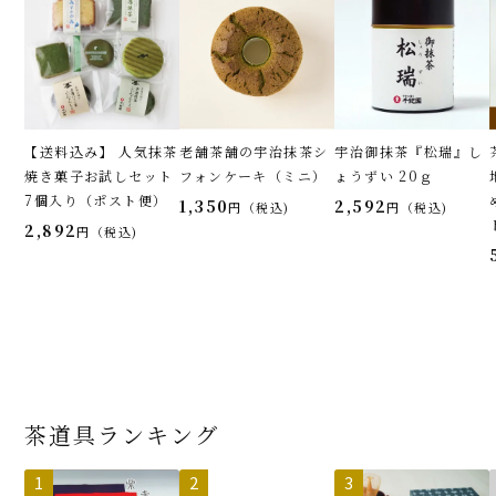
【送料込み】 人気抹茶
老舗茶舗の宇治抹茶シ
宇治御抹茶『松瑞』し
焼き菓子お試しセット
フォンケーキ（ミニ）
ょうずい 20ｇ
7個入り（ポスト便）
1,350
2,592
税込
税込
2,892
税込
茶道具ランキング