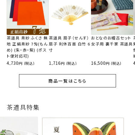
茶道具 帛紗 ふくさ 無
茶道具 扇子（せんす）
おとなのお稽古セット
地 正絹帛紗 7匁(もん
扇子 利休百首 白竹 6
女子用 裏千家 茶道具
め) (朱・赤・紫) (ポス
寸
ト便対応可)
4,730
1,716
16,500
(税込)
(税込)
(税込)
商品一覧はこちら
茶道具特集