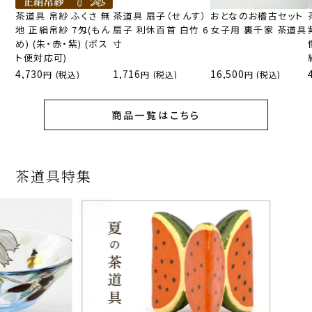
茶道具 帛紗 ふくさ 無
茶道具 扇子（せんす）
おとなのお稽古セット
地 正絹帛紗 7匁(もん
扇子 利休百首 白竹 6
女子用 裏千家 茶道具
め) (朱・赤・紫) (ポス
寸
ト便対応可)
4,730
1,716
16,500
(税込)
(税込)
(税込)
商品一覧はこちら
茶道具特集