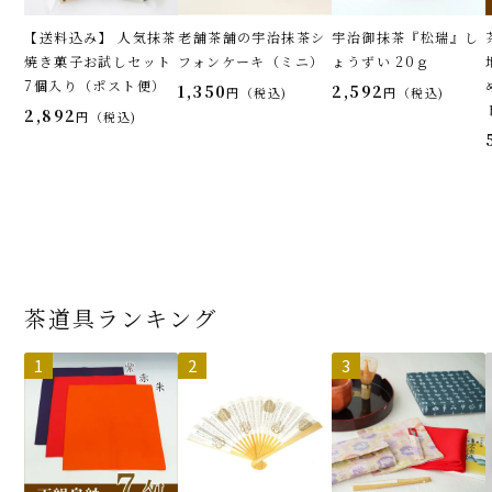
【送料込み】 人気抹茶
老舗茶舗の宇治抹茶シ
宇治御抹茶『松瑞』し
焼き菓子お試しセット
フォンケーキ（ミニ）
ょうずい 20ｇ
7個入り（ポスト便）
1,350
2,592
税込
税込
2,892
税込
茶道具ランキング