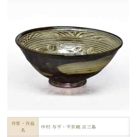
作家・作品
中村 与平・平茶碗 古三島
名