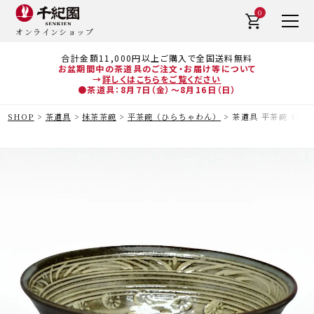
0
オンラインショップ
合計金額11,000円以上ご購入で全国送料無料
お盆期間中の茶道具のご注文・お届け等について
→
詳しくはこちらをご覧ください
●茶道具：8月7日（金）～8月16日（日）
SHOP
茶道具
抹茶茶碗
平茶碗（ひらちゃわん）
茶道具 平茶碗（ひら