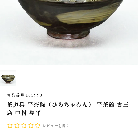
商品番号
105993
茶道具 平茶碗（ひらちゃわん） 平茶碗 古三
島 中村 与平
レビューを書く