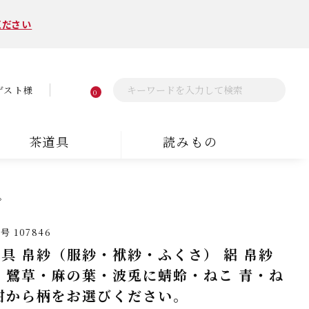
ください
ゲスト様
0
茶道具
読みもの
。
番号
107846
具 帛紗（服紗・袱紗・ふくさ） 絽 帛紗
 鷺草・麻の葉・波兎に蜻蛉・ねこ 青・ね
紺から柄をお選びください。