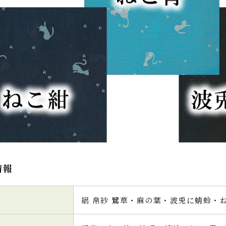
情報
絽 帛紗 鷺草・麻の葉・波兎に蜻蛉・ね