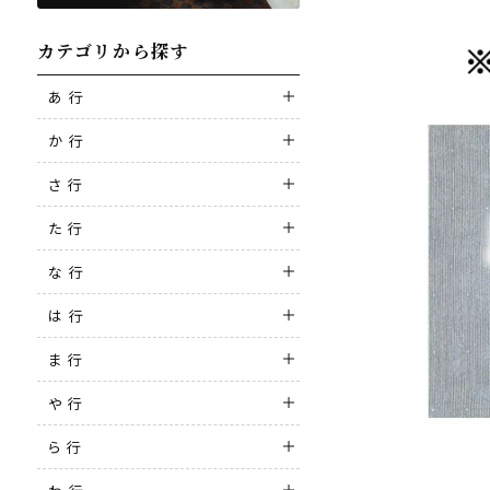
カテゴリから探す
あ 行
か 行
さ 行
た 行
な 行
は 行
ま 行
や 行
ら 行