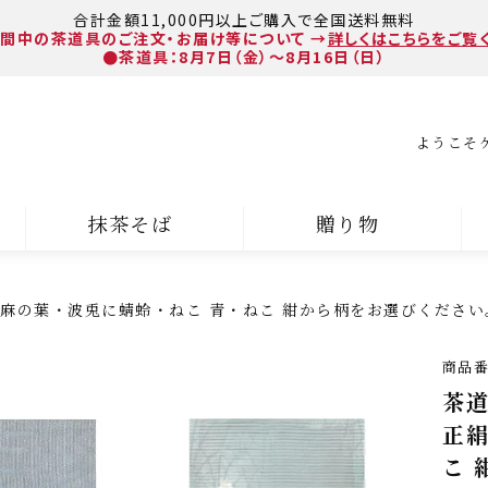
合計金額11,000円以上ご購入で全国送料無料
間中の茶道具のご注文・お届け等について
→
詳しくはこちらをご覧
●茶道具：8月7日（金）～8月16日（日）
ようこそ
抹茶そば
贈り物
草・麻の葉・波兎に蜻蛉・ねこ 青・ねこ 紺から柄をお選びください
商品
茶道
正絹
こ 