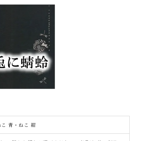
こ 青・ねこ 紺