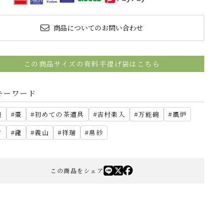
商品についてのお問い合わせ
この商品サイズの有料手提げ袋はこちら
キーワード
碗
棗
初めての茶道具
吉村楽入
万能碗
風炉
夕
瀧
義山
祥瑞
帛紗
この商品をシェア