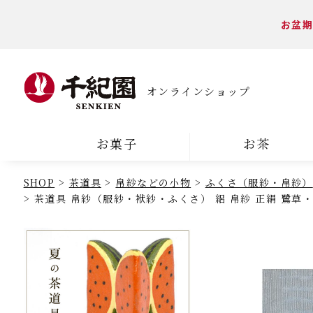
お盆期
オンラインショップ
お菓子
お茶
SHOP
茶道具
帛紗などの小物
ふくさ（服紗・帛紗）
茶道具 帛紗（服紗・袱紗・ふくさ） 絽 帛紗 正絹 鷺