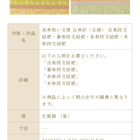
長寿祝い文様 古帛紗（正絹） 古希段文
作家・作品
紹紦・喜寿段文紹紦・傘寿段文紹紦・米
名
寿段文紹紦
以下から柄をお選びください。
「古希段文紹紦」
「喜寿段文紹紦」
「傘寿段文紹紦」
詳細
「米寿段文紹紦」
※商品によって柄の出方が画像と異なり
ます。
箱
化粧箱 （紙）
寸法
---