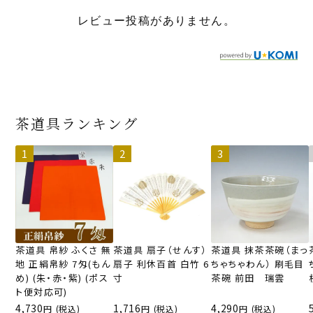
レビュー投稿がありません。
茶道具ランキング
茶道具 帛紗 ふくさ 無
茶道具 扇子（せんす）
茶道具 抹茶茶碗（まっ
地 正絹帛紗 7匁(もん
扇子 利休百首 白竹 6
ちゃちゃわん） 刷毛目
め) (朱・赤・紫) (ポス
寸
茶碗 前田 瑞雲
ト便対応可)
4,730
1,716
4,290
(税込)
(税込)
(税込)