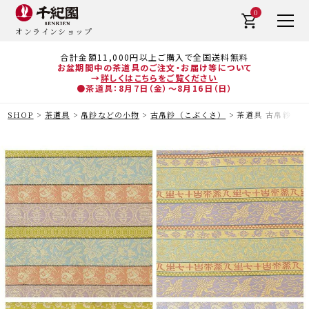
0
オンラインショップ
合計金額11,000円以上ご購入で全国送料無料
お盆期間中の茶道具のご注文・お届け等について
→
詳しくはこちらをご覧ください
●茶道具：8月7日（金）～8月16日（日）
SHOP
茶道具
帛紗などの小物
古帛紗（こぶくさ）
茶道具 古帛紗（こ