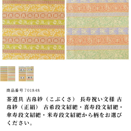
商品番号
701848
茶道具 古帛紗（こぶくさ） 長寿祝い文様 古
帛紗（正絹） 古希段文紹紦・喜寿段文紹紦・
傘寿段文紹紦・米寿段文紹紦から柄をお選び
ください。