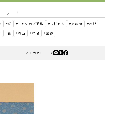
キーワード
碗
棗
初めての茶道具
吉村楽入
万能碗
風炉
夕
瀧
義山
祥瑞
帛紗
この商品をシェア