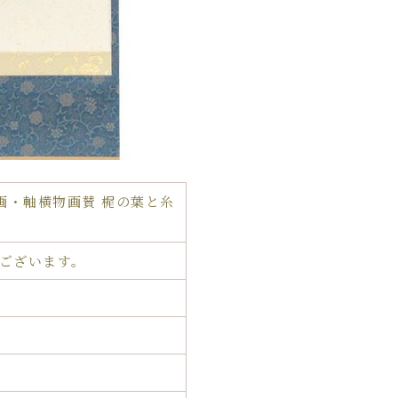
画・軸横物画賛 梶の葉と糸
ございます。