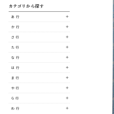
カテゴリから探す
あ 行
か 行
さ 行
た 行
な 行
は 行
ま 行
や 行
ら 行
わ 行