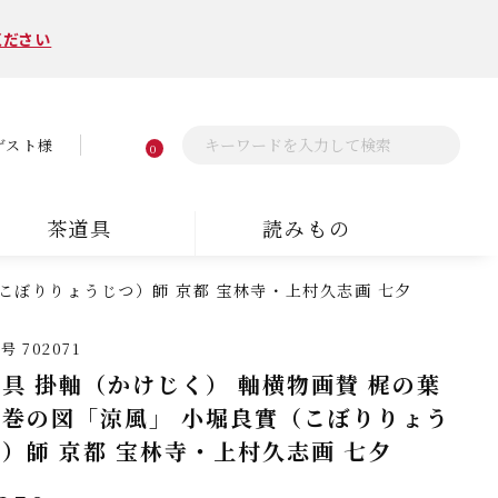
ください
ゲスト様
0
茶道具
読みもの
こぼりりょうじつ）師 京都 宝林寺・上村久志画 七夕
番号
702071
具 掛軸（かけじく） 軸横物画賛 梶の葉
糸巻の図「涼風」 小堀良實（こぼりりょう
）師 京都 宝林寺・上村久志画 七夕