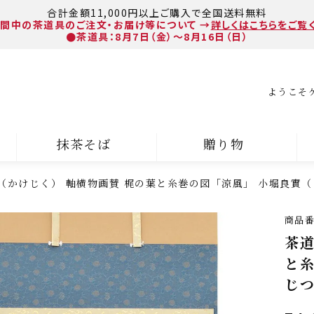
合計金額11,000円以上ご購入で全国送料無料
間中の茶道具のご注文・お届け等について
→
詳しくはこちらをご覧
●茶道具：8月7日（金）～8月16日（日）
ようこそ
抹茶そば
贈り物
（かけじく） 軸横物画賛 梶の葉と糸巻の図「涼風」 小堀良實（
商品
茶道
と
じつ