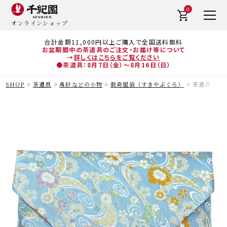
0
オンラインショップ
合計金額11,000円以上ご購入で全国送料無料
お盆期間中の茶道具のご注文・お届け等について
→
詳しくはこちらをご覧ください
●茶道具：8月7日（金）～8月16日（日）
SHOP
茶道具
帛紗などの小物
数奇屋袋（すきやぶくろ）
茶道具 数