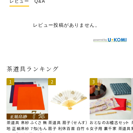
レビュー
Q&A
レビュー投稿がありません。
茶道具ランキング
茶道具 帛紗 ふくさ 無
茶道具 扇子（せんす）
おとなのお稽古セット
地 正絹帛紗 7匁(もん
扇子 利休百首 白竹 6
女子用 裏千家 茶道具