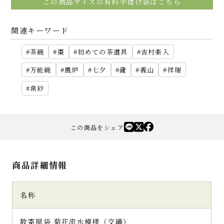
この商品サイズの有料手提げ袋はこちら
関連キーワード
茶碗
棗
初めての茶道具
吉村楽入
万能碗
風炉
七夕
瀧
義山
祥瑞
帛紗
この商品をシェア
商品詳細情報
名称
数寄屋袋 菊花流水模様（交織）