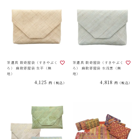
茶道具 数奇屋袋（すきやぶく
茶道具 数奇屋袋（すきやぶく
ろ） 麻数寄屋袋 生平（無
ろ） 麻数寄屋袋 水浅葱（無
地）
地）
4,125
4,818
税込
税込