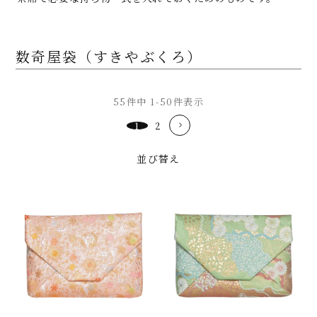
数奇屋袋（すきやぶくろ）
55
件中
1
-
50
件表示
1
2
並び替え