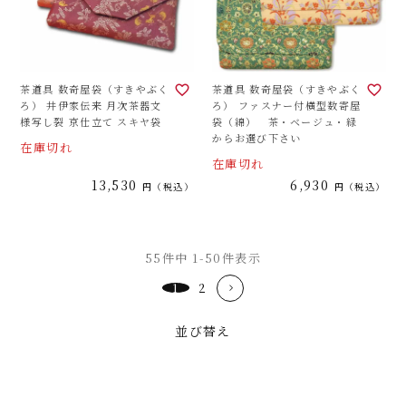
茶道具 数奇屋袋（すきやぶく
茶道具 数奇屋袋（すきやぶく
ろ） 井伊家伝来 月次茶器文
ろ） ファスナー付横型数寄屋
様写し裂 京仕立て スキヤ袋
袋（綿） 茶・ベージュ・緑
からお選び下さい
在庫切れ
在庫切れ
13,530
6,930
税込
税込
55
件中
1
-
50
件表示
1
2
並び替え