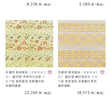
ます。
8,338
5,280
税込
税込
茶道具 数奇屋袋（すきやぶく
茶道具 数奇屋袋（すきやぶく
ろ） 龍村裂 早雲寺文台裂 ス
ろ） 龍村裂 鱗巴桜段文 スキ
キヤ袋 数寄屋袋 京都龍村美
ヤ袋 数寄屋袋 京都龍村美術
術織物謹製
織物謹製
25,300
18,975
税込
税込