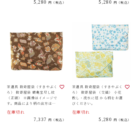
5,280
5,280
税込
税込
茶道具 数奇屋袋（すきやぶく
茶道具 数奇屋袋（すきやぶく
ろ） 数寄屋袋 鶴亀宝尽し紋
ろ） 数寄屋袋 （交織） 小花
（正絹） ※画像はイメージで
散し・流水に毬 から柄をお選
す。商品により柄の出方は異
びください。
なります。
在庫切れ
在庫切れ
7,337
5,280
税込
税込