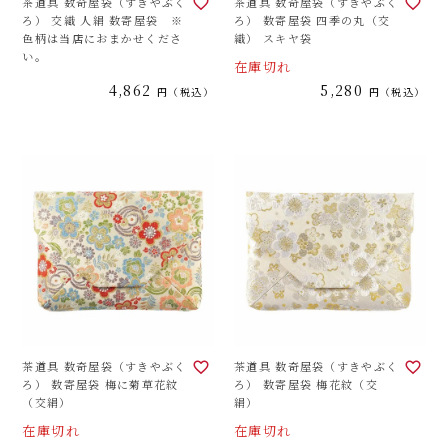
茶道具 数奇屋袋（すきやぶく
茶道具 数奇屋袋（すきやぶく
ろ） 交織 人絹 数寄屋袋 ※
ろ） 数寄屋袋 四季の丸（交
色柄は当店におまかせくださ
織） スキヤ袋
い。
在庫切れ
4,862
5,280
税込
税込
茶道具 数奇屋袋（すきやぶく
茶道具 数奇屋袋（すきやぶく
ろ） 数寄屋袋 梅に菊草花紋
ろ） 数寄屋袋 梅花紋（交
（交絹）
絹）
在庫切れ
在庫切れ