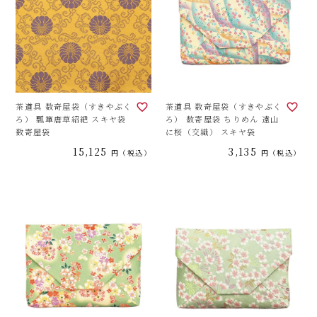
茶道具 数奇屋袋（すきやぶく
茶道具 数奇屋袋（すきやぶく
ろ） 瓢箪唐草紹紦 スキヤ袋
ろ） 数寄屋袋 ちりめん 遠山
数寄屋袋
に桜（交織） スキヤ袋
15,125
3,135
税込
税込