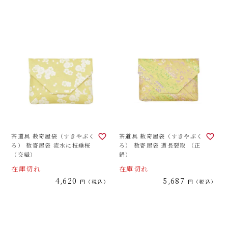
茶道具 数奇屋袋（すきやぶく
茶道具 数奇屋袋（すきやぶく
ろ） 数寄屋袋 流水に枝垂桜
ろ） 数寄屋袋 道長裂取 （正
（交織）
絹）
在庫切れ
在庫切れ
4,620
5,687
税込
税込