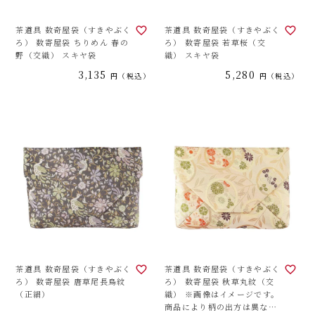
茶道具 数奇屋袋（すきやぶく
茶道具 数奇屋袋（すきやぶく
ろ） 数寄屋袋 ちりめん 春の
ろ） 数寄屋袋 若草桜（交
野（交織） スキヤ袋
織） スキヤ袋
3,135
5,280
税込
税込
茶道具 数奇屋袋（すきやぶく
茶道具 数奇屋袋（すきやぶく
ろ） 数寄屋袋 唐草尾長鳥紋
ろ） 数寄屋袋 秋草丸紋（交
（正絹）
織） ※画像はイメージです。
商品により柄の出方は異なり