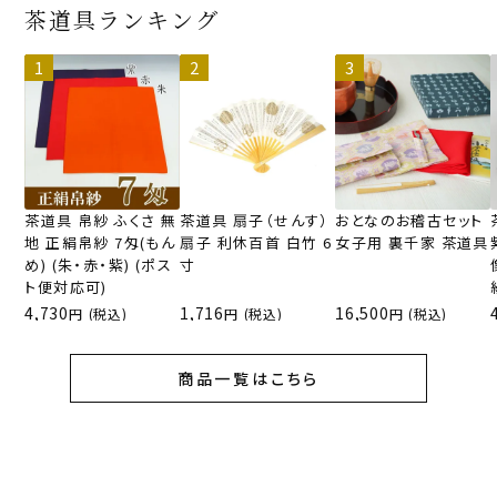
茶道具ランキング
茶道具 帛紗 ふくさ 無
茶道具 扇子（せんす）
おとなのお稽古セット
地 正絹帛紗 7匁(もん
扇子 利休百首 白竹 6
女子用 裏千家 茶道具
め) (朱・赤・紫) (ポス
寸
ト便対応可)
4,730
1,716
16,500
(税込)
(税込)
(税込)
商品一覧はこちら