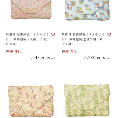
茶道具 数奇屋袋（すきやぶく
茶道具 数奇屋袋（すきやぶく
ろ） 数寄屋袋（交織） 折枝
ろ） 数寄屋袋 立涌に向い鶴
に春霞
（交織）
在庫切れ
在庫切れ
4,543
5,280
税込
税込