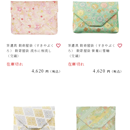
茶道具 数奇屋袋（すきやぶく
茶道具 数奇屋袋（すきやぶく
ろ） 数寄屋袋 流水に桜流し
ろ） 数寄屋袋 笹蔓に雪輪
（交織）
（交織）
在庫切れ
在庫切れ
4,620
4,620
税込
税込