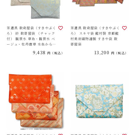
茶道具 数奇屋袋（すきやぶく
茶道具 数奇屋袋（すきやぶく
ろ） 紗 数寄屋袋 （チャック
ろ） スキヤ袋 龍村裂 京都龍
付） 観世水 草色・観世水 ベ
村美術織物謹製 すきや袋 数
ージュ・牡丹唐草 水色から色
寄屋袋
をお選びください。
9,438
13,200
税込
税込