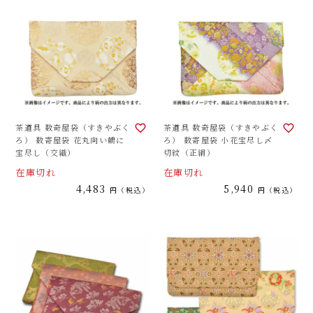
茶道具 数奇屋袋（すきやぶく
茶道具 数奇屋袋（すきやぶく
ろ） 数寄屋袋 花丸向い鶴に
ろ） 数寄屋袋 小花宝尽し〆
宝尽し（交織）
切紋（正絹）
在庫切れ
在庫切れ
4,483
5,940
税込
税込