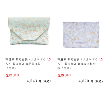
茶道具 数奇屋袋（すきやぶく
茶道具 数奇屋袋（すきやぶく
ろ） 数寄屋袋 露芝草花紋
ろ） 数寄屋袋 青海波に枝垂
（交織）
桜（交織）
在庫切れ
在庫切れ
4,543
4,620
税込
税込