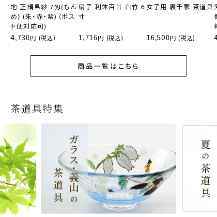
地 正絹帛紗 7匁(もん
扇子 利休百首 白竹 6
女子用 裏千家 茶道具
め) (朱・赤・紫) (ポス
寸
ト便対応可)
4,730
1,716
16,500
(税込)
(税込)
(税込)
商品一覧はこちら
茶道具特集