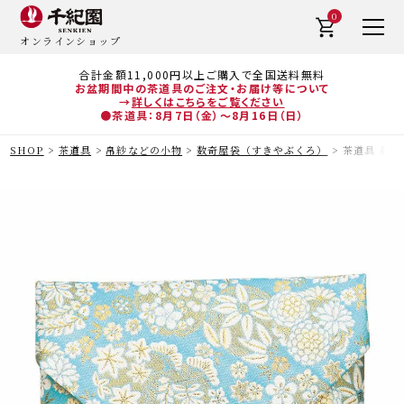
0
オンラインショップ
合計金額11,000円以上ご購入で全国送料無料
お盆期間中の茶道具のご注文・お届け等について
→
詳しくはこちらをご覧ください
●茶道具：8月7日（金）～8月16日（日）
SHOP
茶道具
帛紗などの小物
数奇屋袋（すきやぶくろ）
茶道具 数