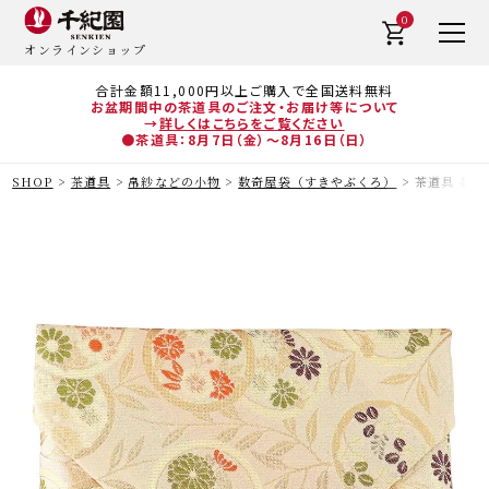
0
オンラインショップ
合計金額11,000円以上ご購入で全国送料無料
お盆期間中の茶道具のご注文・お届け等について
→
詳しくはこちらをご覧ください
●茶道具：8月7日（金）～8月16日（日）
SHOP
茶道具
帛紗などの小物
数奇屋袋（すきやぶくろ）
茶道具 数