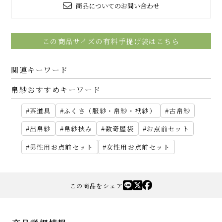
商品についてのお問い合わせ
この商品サイズの有料手提げ袋はこちら
関連キーワード
帛紗おすすめキーワード
茶道具
ふくさ（服紗・帛紗・袱紗）
古帛紗
出帛紗
帛紗挟み
数奇屋袋
お点前セット
男性用お点前セット
女性用お点前セット
この商品をシェア