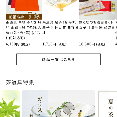
茶道具 帛紗 ふくさ 無
茶道具 扇子（せんす）
おとなのお稽古セット
地 正絹帛紗 7匁(もん
扇子 利休百首 白竹 6
女子用 裏千家 茶道具
め) (朱・赤・紫) (ポス
寸
ト便対応可)
4,730
1,716
16,500
(税込)
(税込)
(税込)
商品一覧はこちら
茶道具特集