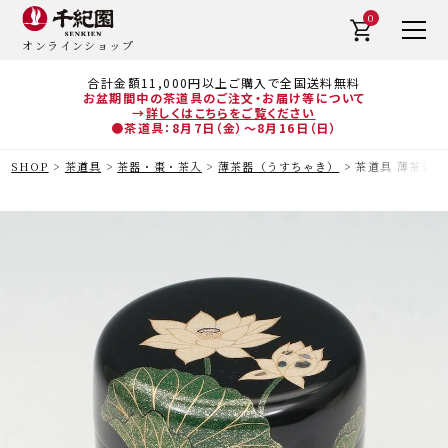
0
オンラインショップ
合計金額11,000円以上ご購入で全国送料無料
お盆期間中の茶道具のご注文・お届け等について
→
詳しくはこちらをご覧ください
●茶道具：8月7日（金）～8月16日（日）
SHOP
茶道具
茶器・棗・茶入
薄茶器（うすちゃき）
茶道具 薄茶器（