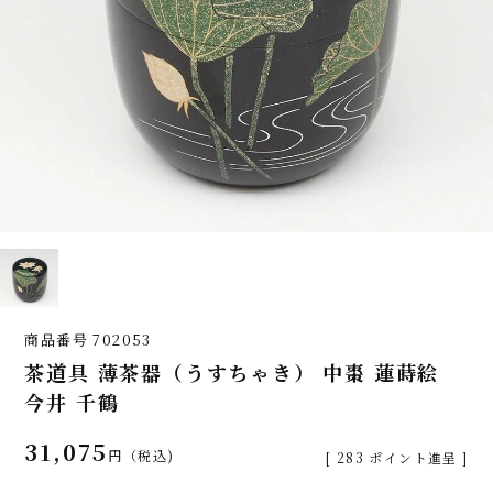
商品番号
702053
茶道具 薄茶器（うすちゃき） 中棗 蓮蒔絵
今井 千鶴
31,075
税込
[
283
ポイント進呈 ]