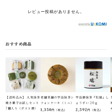
レビュー投稿がありません。
おすすめ商品
【送料込み】 人気抹茶
老舗茶舗の宇治抹茶シ
宇治御抹茶『松瑞』し
焼き菓子お試しセット
フォンケーキ（ミニ）
ょうずい 20ｇ
7個入り（ポスト便）
1,350
2,592
税込
税込