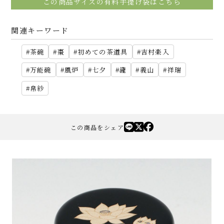
この商品サイズの有料手提げ袋はこちら
関連キーワード
茶碗
棗
初めての茶道具
吉村楽入
万能碗
風炉
七夕
瀧
義山
祥瑞
帛紗
この商品をシェア