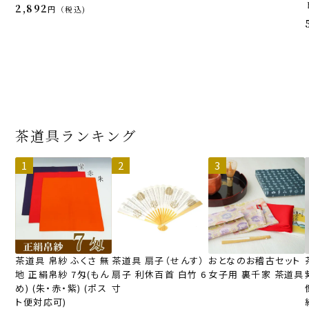
2,892
税込
茶道具ランキング
茶道具 帛紗 ふくさ 無
茶道具 扇子（せんす）
おとなのお稽古セット
地 正絹帛紗 7匁(もん
扇子 利休百首 白竹 6
女子用 裏千家 茶道具
め) (朱・赤・紫) (ポス
寸
ト便対応可)