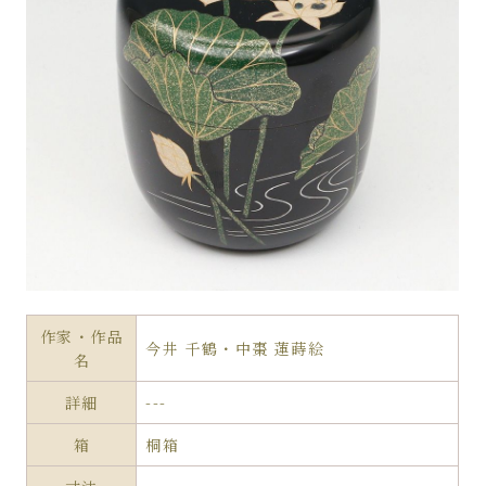
作家・作品
今井 千鶴・中棗 蓮蒔絵
名
詳細
---
箱
桐箱