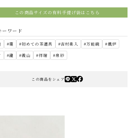
この商品サイズの有料手提げ袋はこちら
キーワード
碗
棗
初めての茶道具
吉村楽入
万能碗
風炉
夕
瀧
義山
祥瑞
帛紗
この商品をシェア