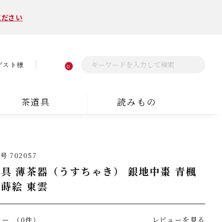
ください
ゲスト様
0
茶道具
読みもの
番号
702057
具 薄茶器（うすちゃき） 銀地中棗 青楓
蒔絵 東雲
ュー
レビューを見る
（0件）