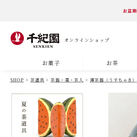
お盆期
オンラインショップ
お菓子
お茶
SHOP
茶道具
茶器・棗・茶入
薄茶器（うすちゃき）