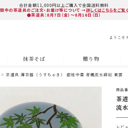
合計金額11,000円以上ご購入で全国送料無料
間中の茶道具のご注文・お届け等について
→
詳しくはこちらをご覧
●茶道具：8月7日（金）～8月16日（日）
ようこそ
抹茶そば
贈り物
茶道具 薄茶器（うすちゃき） 銀地中棗 青楓流水蒔絵 東雲
商品
茶道
流水
レビ