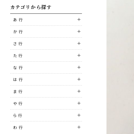
カテゴリから探す
あ 行
か 行
さ 行
た 行
な 行
は 行
ま 行
や 行
ら 行
わ 行