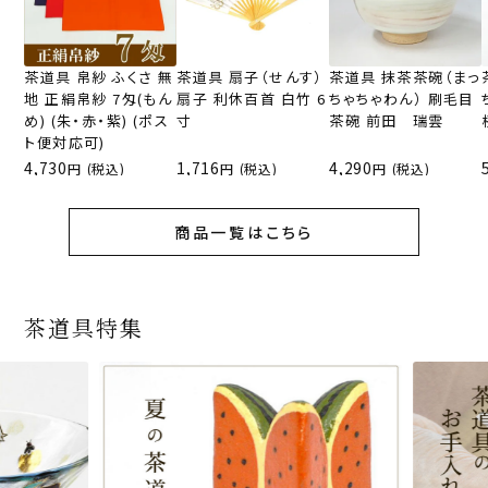
茶道具 帛紗 ふくさ 無
茶道具 扇子（せんす）
茶道具 抹茶茶碗（まっ
地 正絹帛紗 7匁(もん
扇子 利休百首 白竹 6
ちゃちゃわん） 刷毛目
め) (朱・赤・紫) (ポス
寸
茶碗 前田 瑞雲
ト便対応可)
4,730
1,716
4,290
(税込)
(税込)
(税込)
商品一覧はこちら
茶道具特集