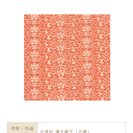
作家・作品
古帛紗 道元緞子（正絹）