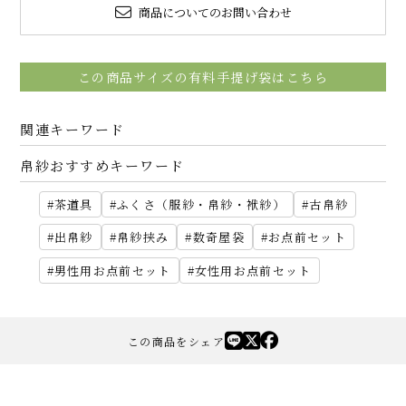
商品についてのお問い合わせ
この商品サイズの有料手提げ袋はこちら
関連キーワード
帛紗おすすめキーワード
茶道具
ふくさ（服紗・帛紗・袱紗）
古帛紗
出帛紗
帛紗挟み
数奇屋袋
お点前セット
男性用お点前セット
女性用お点前セット
この商品をシェア