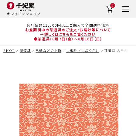
0
オンラインショップ
合計金額11,000円以上ご購入で全国送料無料
お盆期間中の茶道具のご注文・お届け等について
→
詳しくはこちらをご覧ください
●茶道具：8月7日（金）～8月16日（日）
SHOP
茶道具
帛紗などの小物
古帛紗（こぶくさ）
茶道具 古帛紗（こ