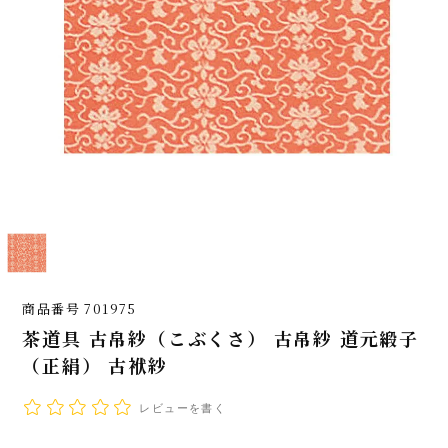
商品番号
701975
茶道具 古帛紗（こぶくさ） 古帛紗 道元緞子
（正絹） 古袱紗
レビューを書く