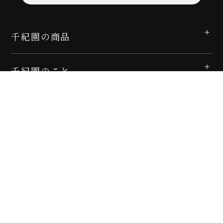
千紀園の商品
千紀園のこと
ガイド
サポート
個人情報保護方針
特定商取引法に基づく表記