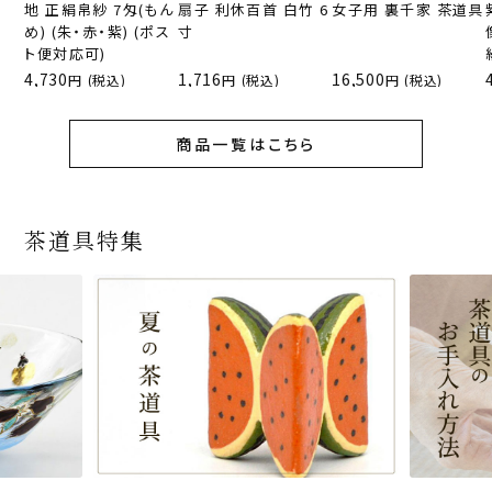
地 正絹帛紗 7匁(もん
扇子 利休百首 白竹 6
女子用 裏千家 茶道具
め) (朱・赤・紫) (ポス
寸
ト便対応可)
4,730
1,716
16,500
(税込)
(税込)
(税込)
商品一覧はこちら
茶道具特集