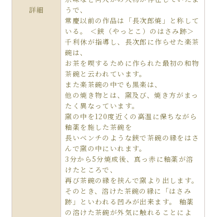
詳細
うで、
常慶以前の作品は「長次郎焼」と称して
いる。 ＜鋏（やっとこ）のはさみ跡＞
千利休が指導し、長次郎に作らせた楽茶
碗は、
お茶を喫するために作られた最初の和物
茶碗と云われています。
また楽茶碗の中でも黒楽は、
他の焼き物とは、窯及び、焼き方がまっ
たく異なっています。
窯の中を120度近くの高温に保ちながら
釉薬を施した茶碗を
長いベンチのような鋏で茶碗の縁をはさ
んで窯の中にいれます。
3分から5分焼成後、真っ赤に釉薬が溶
けたところで、
再び茶碗の縁を挟んで窯より出します。
そのとき、溶けた茶碗の縁に「はさみ
跡」といわれる凹みが出来ます。 釉薬
の溶けた茶碗が外気に触れることによ