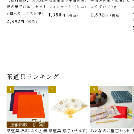
焼き菓子お試しセット
フォンケーキ（ミニ）
ょうずい 20ｇ
7個入り（ポスト便）
1,350
2,592
税込
税込
2,892
税込
茶道具ランキング
茶道具 帛紗 ふくさ 無
茶道具 扇子（せんす）
おとなのお稽古セット