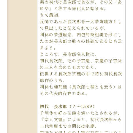
楽の初代は長次郎であるが、その父「あ
めや」と称する帰化人に始まる。
さて最初、
瓦師であった長次郎を一大茶陶職方とし
て見出したと伝えられているが、
利休の茶道理念、内包的簡粗美を形にし
たのが長次郎の数々の銘碗であるとも云
えよう。
ところで、長次郎名人物は、
初代長次郎、その子宗慶、宗慶の子宗味
の三人を含めたものであり、
伝世する長次郎茶碗の中で特に初代長次
郎作のうち、
利休七種茶碗（長次郎七種とも云う）は
その代表的存在である。
初代 長次郎（？～1589）
千利休の好み茶碗を焼いたとされるが、
『宗入文書』によると、初代長次郎から
二代常慶までの間には宗慶、
宗味など何人かの人物が存在していたよ