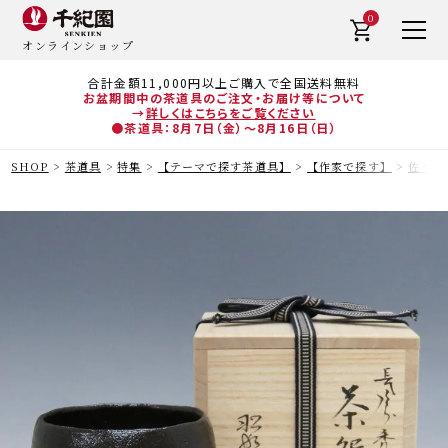
0
オンラインショップ
合計金額11,000円以上ご購入で全国送料無料
お盆期間中の茶道具のご注文・お届け等について
→
詳しくはこちらをご覧ください
●茶道具：8月7日（金）～8月16日（日）
SHOP
茶道具
特集
【テーマで探す茶道具】
【作家で探す】
佐々木