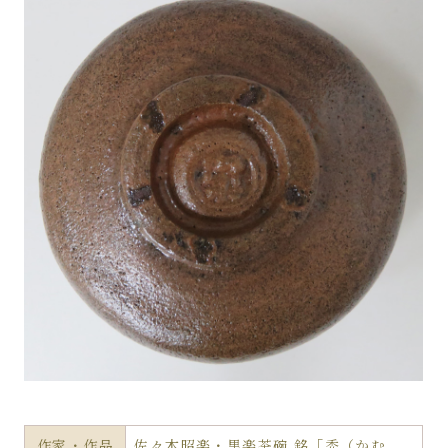
作家・作品
佐々木昭楽・黒楽茶碗 銘「禿（かむ