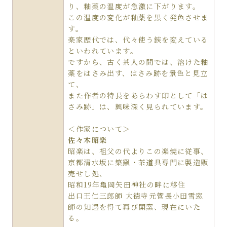
り、釉薬の温度が急激に下がります。
この温度の変化が釉薬を黒く発色させま
す。
楽家歴代では、代々使う鋏を変えている
といわれています。
ですから、古く茶人の間では、溶けた釉
薬をはさみ出す、はさみ跡を景色と見立
て、
また作者の特長をあらわす印として「は
さみ跡」は、興味深く見られています。
＜作家について＞
佐々木昭楽
昭楽は、祖父の代よりこの楽焼に従事、
京都清水坂に築窯・茶道具専門に製造販
売せし処、
昭和19年亀岡矢田神社の畔に移住
出口王仁三郎師 大徳寺元管長小田雪窓
師の知遇を得て再び開窯、現在にいた
る。