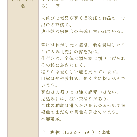
名
ろ）」写
大侘びで気品が高く長次郎の作品の中で
出色の茶碗で、
典型的な宗易形の茶碗と言われている。
常に利休が手元に置き、最も愛用したこ
とに因み【禿】の銘を持つ。
作行きは、全体に滑らかに削り上げられ
その銘にふさわしく、
穏やかな愛らしい趣を見せています。
口縁はやや波打ち、強く内に抱え込んで
います。
高台は大振りで力強く渦兜巾はない。
見込みには、浅い茶溜りがあり、
全体の釉調は滑らかさをもつカセ肌で黄
褐色のまだらな景色を見せています。
不審菴蔵。
千 利休（1522～1591）と楽家