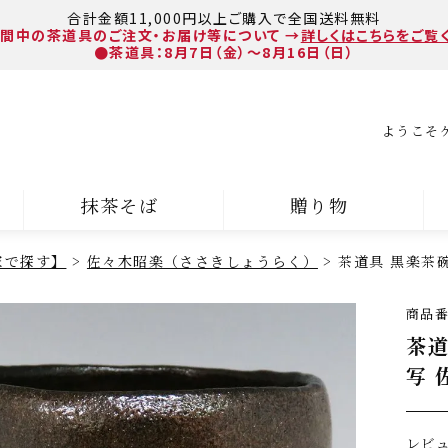
合計金額11,000円以上ご購入で全国送料無料
間中の茶道具のご注文・お届け等について
→
詳しくはこちらをご覧
●茶道具：8月7日（金）～8月16日（日）
ようこそ
抹茶そば
贈り物
家で探す】
佐々木昭楽（ささきしょうらく）
茶道具 黒楽茶碗
商品
茶道
写 
レビ