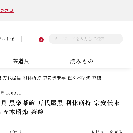
ください
ゲスト様
0
茶道具
読みもの
 万代屋黒 利休所持 宗安伝来写 佐々木昭楽 茶碗
番号
100331
具 黒楽茶碗 万代屋黒 利休所持 宗安伝来
佐々木昭楽 茶碗
ュー
レビューを見る
（0件）