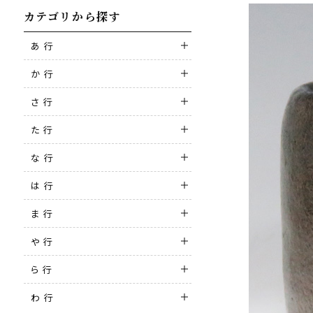
カテゴリから探す
あ 行
か 行
さ 行
た 行
な 行
は 行
ま 行
や 行
ら 行
わ 行