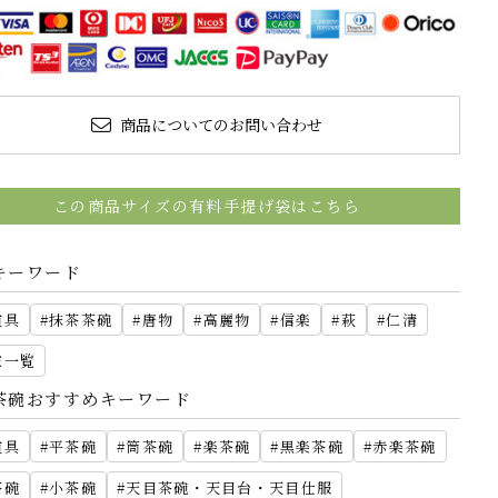
商品についてのお問い合わせ
この商品サイズの有料手提げ袋はこちら
キーワード
道具
抹茶茶碗
唐物
高麗物
信楽
萩
仁清
家一覧
茶碗おすすめキーワード
道具
平茶碗
筒茶碗
楽茶碗
黒楽茶碗
赤楽茶碗
茶碗
小茶碗
天目茶碗・天目台・天目仕服