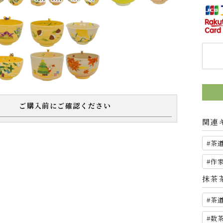
ご購入前にご確認ください
関連
茶
作
抹茶
茶
数