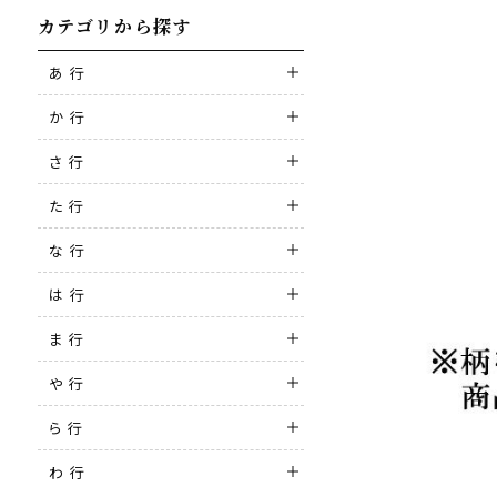
カテゴリから探す
あ 行
か 行
さ 行
た 行
な 行
は 行
ま 行
や 行
ら 行
わ 行