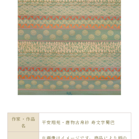
作家・作品
平安翔苑・唐物古帛紗 寿文字蜀巴
名
※画像はイメージです。商品により柄の