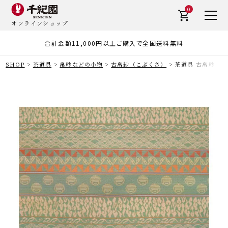
0
オンラインショップ
合計金額11,000円以上ご購入で全国送料無料
SHOP
茶道具
帛紗などの小物
古帛紗（こぶくさ）
茶道具 古帛紗（こ