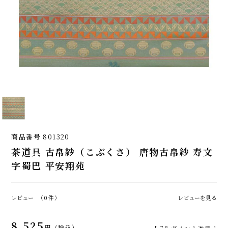
商品番号
801320
茶道具 古帛紗（こぶくさ） 唐物古帛紗 寿文
字蜀巴 平安翔苑
レビュー
（0件）
レビューを見る
8,525
税込