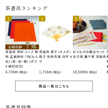
茶道具ランキング
茶道具 帛紗 ふくさ 無
茶道具 扇子（せんす）
おとなのお稽古セット
地 正絹帛紗 7匁(もん
扇子 利休百首 白竹 6
女子用 裏千家 茶道具
め) (朱・赤・紫) (ポス
寸
ト便対応可)
4,730
1,716
16,500
(税込)
(税込)
(税込)
商品一覧はこちら
茶道具特集