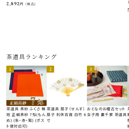
2,892
税込
茶道具ランキング
茶道具 帛紗 ふくさ 無
茶道具 扇子（せんす）
おとなのお稽古セット
地 正絹帛紗 7匁(もん
扇子 利休百首 白竹 6
女子用 裏千家 茶道具
め) (朱・赤・紫) (ポス
寸
ト便対応可)