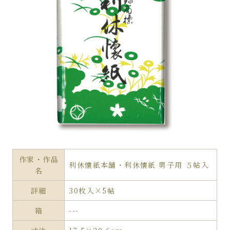
作家・作品
利休懐紙本舗・利休懐紙 男子用 ５帖入
名
詳細
30枚入×5帖
箱
---