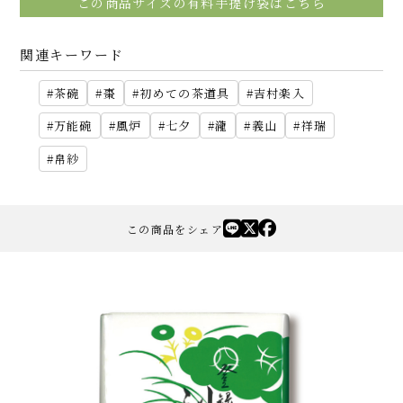
この商品サイズの有料手提げ袋はこちら
関連キーワード
茶碗
棗
初めての茶道具
吉村楽入
万能碗
風炉
七夕
瀧
義山
祥瑞
帛紗
この商品をシェア