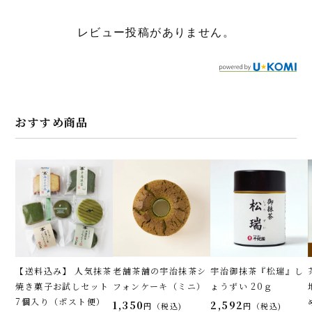
レビュー投稿がありません。
おすすめ商品
【送料込み】 人気抹茶
老舗茶舗の宇治抹茶シ
宇治御抹茶『松瑞』し
焼き菓子お試しセット
フォンケーキ（ミニ）
ょうずい 20ｇ
7個入り（ポスト便）
1,350
2,592
税込
税込