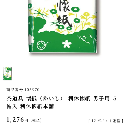
商品番号
105970
茶道具 懐紙（かいし） 利休懐紙 男子用 ５
帖入 利休懐紙本舗
1,276
税込
[
12
ポイント進呈 ]