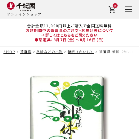
0
オンラインショップ
合計金額11,000円以上ご購入で全国送料無料
お盆期間中の茶道具のご注文・お届け等について
→
詳しくはこちらをご覧ください
●茶道具：8月7日（金）～8月16日（日）
SHOP
茶道具
帛紗などの小物
懐紙（かいし）
茶道具 懐紙（かいし）