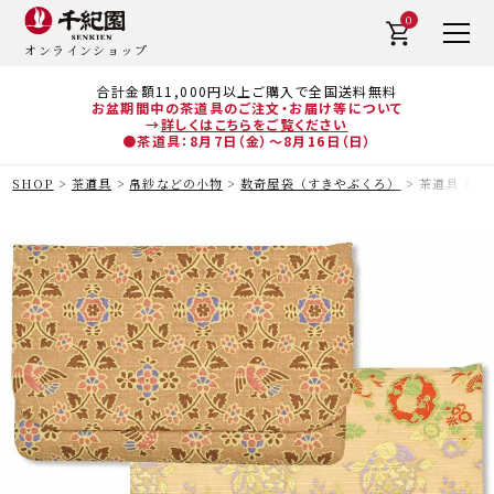
0
オンラインショップ
合計金額11,000円以上ご購入で全国送料無料
お盆期間中の茶道具のご注文・お届け等について
→
詳しくはこちらをご覧ください
●茶道具：8月7日（金）～8月16日（日）
SHOP
茶道具
帛紗などの小物
数奇屋袋（すきやぶくろ）
茶道具 数