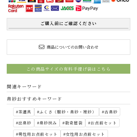
ご購入前にご確認ください
商品についてのお問い合わせ
この商品サイズの有料手提げ袋はこちら
関連キーワード
帛紗おすすめキーワード
茶道具
ふくさ（服紗・帛紗・袱紗）
古帛紗
出帛紗
帛紗挟み
数奇屋袋
お点前セット
男性用お点前セット
女性用お点前セット