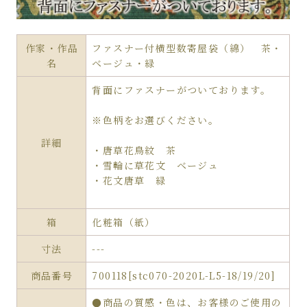
作家・作品
ファスナー付横型数寄屋袋（綿） 茶・
名
ベージュ・緑
背面にファスナーがついております。
※色柄をお選びください。
詳細
・唐草花鳥紋 茶
・雪輪に草花文 ベージュ
・花文唐草 緑
箱
化粧箱（紙）
寸法
---
商品番号
700118[stc070-2020L-L5-18/19/20]
●商品の質感・色は、お客様のご使用の