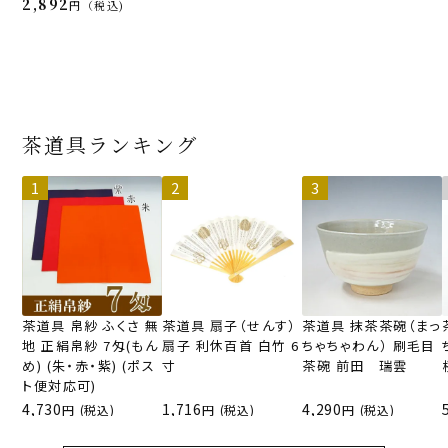
2,892
税込
茶道具ランキング
茶道具 帛紗 ふくさ 無
茶道具 扇子（せんす）
茶道具 抹茶茶碗（まっ
地 正絹帛紗 7匁(もん
扇子 利休百首 白竹 6
ちゃちゃわん） 刷毛目
め) (朱・赤・紫) (ポス
寸
茶碗 前田 瑞雲
ト便対応可)
4,730
1,716
4,290
(税込)
(税込)
(税込)