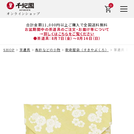
0
オンラインショップ
合計金額11,000円以上ご購入で全国送料無料
お盆期間中の茶道具のご注文・お届け等について
→
詳しくはこちらをご覧ください
●茶道具：8月7日（金）～8月16日（日）
SHOP
茶道具
帛紗などの小物
数奇屋袋（すきやぶくろ）
茶道具 数