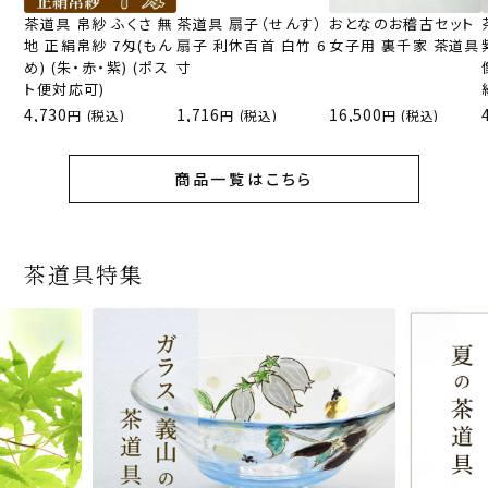
茶道具 帛紗 ふくさ 無
茶道具 扇子（せんす）
おとなのお稽古セット
地 正絹帛紗 7匁(もん
扇子 利休百首 白竹 6
女子用 裏千家 茶道具
め) (朱・赤・紫) (ポス
寸
ト便対応可)
4,730
1,716
16,500
(税込)
(税込)
(税込)
商品一覧はこちら
茶道具特集