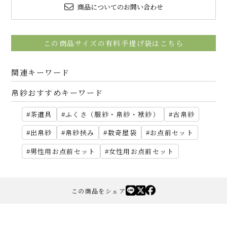
商品についてのお問い合わせ
この商品サイズの有料手提げ袋はこちら
関連キーワード
帛紗おすすめキーワード
茶道具
ふくさ（服紗・帛紗・袱紗）
古帛紗
出帛紗
帛紗挟み
数奇屋袋
お点前セット
男性用お点前セット
女性用お点前セット
この商品をシェア