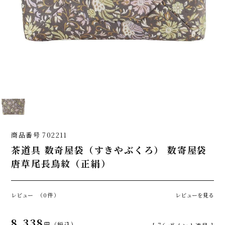
商品番号
702211
茶道具 数奇屋袋（すきやぶくろ） 数寄屋袋
唐草尾長鳥紋（正絹）
レビュー
（0件）
レビューを見る
8,338
税込