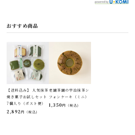
おすすめ商品
【送料込み】 人気抹茶
老舗茶舗の宇治抹茶シ
焼き菓子お試しセット
フォンケーキ（ミニ）
7個入り（ポスト便）
1,350
税込
2,892
税込