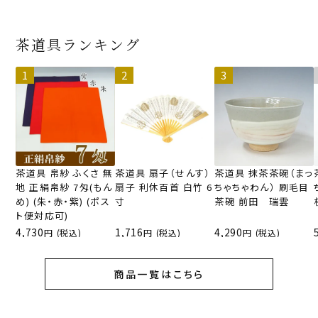
茶道具ランキング
茶道具 帛紗 ふくさ 無
茶道具 扇子（せんす）
茶道具 抹茶茶碗（まっ
地 正絹帛紗 7匁(もん
扇子 利休百首 白竹 6
ちゃちゃわん） 刷毛目
め) (朱・赤・紫) (ポス
寸
茶碗 前田 瑞雲
ト便対応可)
4,730
1,716
4,290
(税込)
(税込)
(税込)
商品一覧はこちら