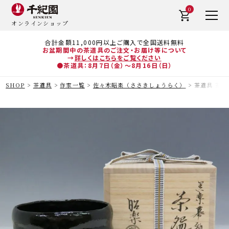
0
オンラインショップ
合計金額11,000円以上ご購入で全国送料無料
お盆期間中の茶道具のご注文・お届け等について
→
詳しくはこちらをご覧ください
●茶道具：8月7日（金）～8月16日（日）
SHOP
茶道具
作家一覧
佐々木昭楽（ささきしょうらく）
茶道具 茶碗