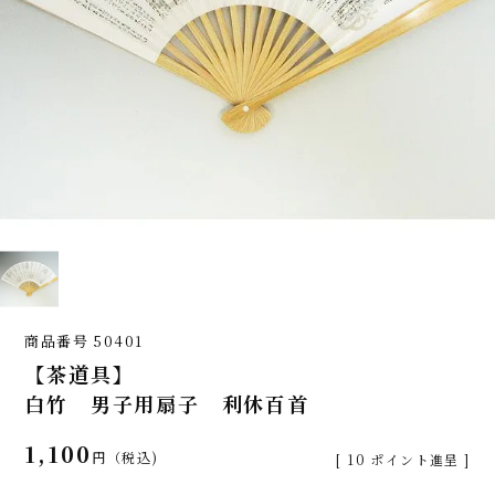
商品番号
50401
【茶道具】
白竹 男子用扇子 利休百首
1,100
税込
[
10
ポイント進呈 ]