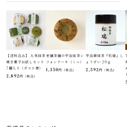
【送料込み】 人気抹茶
老舗茶舗の宇治抹茶シ
宇治御抹茶『松瑞』し
焼き菓子お試しセット
フォンケーキ（ミニ）
ょうずい 20ｇ
7個入り（ポスト便）
1,350
2,592
税込
税込
2,892
税込