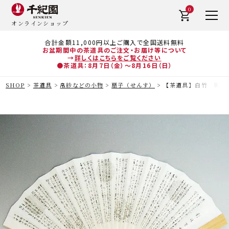
0
オンラインショップ
合計金額11,000円以上ご購入で全国送料無料
お盆期間中の茶道具のご注文・お届け等について
→
詳しくはこちらをご覧ください
●茶道具：8月7日（金）～8月16日（日）
SHOP
茶道具
帛紗などの小物
扇子（せんす）
【茶道具】白竹 男子