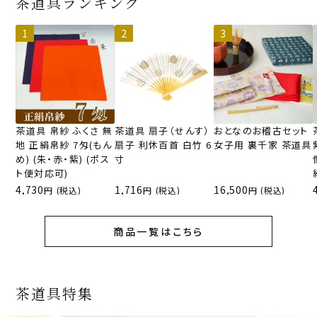
茶道具ランキング
茶道具 帛紗 ふくさ 無
茶道具 扇子（せんす）
おとなのお稽古セット
地 正絹帛紗 7匁(もん
扇子 利休百首 白竹 6
女子用 裏千家 茶道具
め) (朱・赤・紫) (ポス
寸
ト便対応可)
4,730
1,716
16,500
(税込)
(税込)
(税込)
商品一覧はこちら
茶道具特集