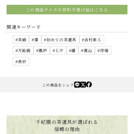
この商品サイズの有料手提げ袋はこちら
関連キーワード
茶碗
棗
初めての茶道具
吉村楽入
万能碗
風炉
七夕
瀧
義山
祥瑞
帛紗
この商品をシェア
千紀園の茶道具が選ばれる
信頼の理由